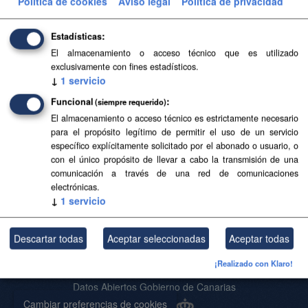
Política de cookies
Aviso legal
Política de privacidad
Filtrar Resultados
Estadísticas
El almacenamiento o acceso técnico que es utilizado
Base Topográfica a escala 1:5.000 de Canarias
exclusivamente con fines estadísticos.
(2004-2006)
↓
1
servicio
Base Topográfica a escala 1:5.000 de Canarias (2004-
Funcional
(siempre requerido)
2006)
El almacenamiento o acceso técnico es estrictamente necesario
para el propósito legítimo de permitir el uso de un servicio
CSV
SHP
SpatiaLite
específico explícitamente solicitado por el abonado o usuario, o
con el único propósito de llevar a cabo la transmisión de una
comunicación a través de una red de comunicaciones
Usted también puede acceder a este registro utilizando los
API
(ver
electrónicas.
API Docs
).
↓
1
servicio
Descartar todas
Aceptar seleccionadas
Aceptar todas
Acerca de SITCAN Open Data
¡Realizado con Klaro!
Aviso Legal
Datos Abiertos Gobierno de Canarias
Cambiar preferencias de cookies