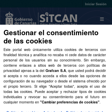
Skip to main content
Iniciar Sesión
Gestionar el consentimiento
de las cookies
Conjuntos de datos
Este portal web únicamente utiliza cookies de terceros con
finalidad técnica y analítica no recaba ni cede datos de carácter
personal de los usuarios sin su conocimiento. Sin embargo,
contiene enlaces a sitios web de terceros con políticas de
privacidad ajenas a la del
Grafcan S.A
, que usted podrá decidir
Ordenar por
si acepta o no cuando acceda a ellos desde las opciones de
configuración de su navegador o desde el sistema ofrecido por
1 conjunto de datos encontrado
el propio tercero. Si elige "Aceptar todas", acepta el uso de
todas las cookies. Puede aceptar y rechazar tipos de cookies
individuales y revocar su consentimiento para el futuro en
Grupos:
Sector público
Organizaciones:
cualquier momento en
"Cambiar preferencias de cookies"
.
GRAFCAN
Formatos:
SHP
CSV