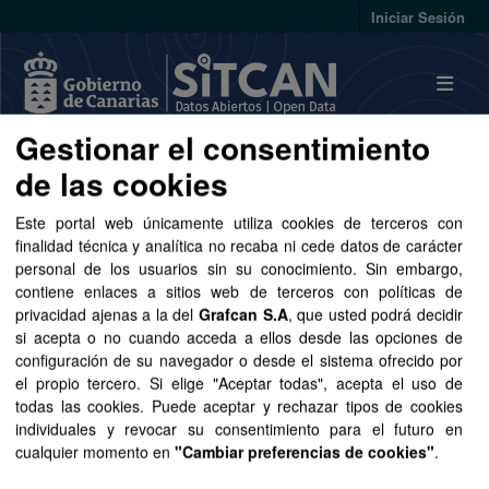
Skip to main content
Iniciar Sesión
Gestionar el consentimiento
Conjuntos de datos
de las cookies
Este portal web únicamente utiliza cookies de terceros con
finalidad técnica y analítica no recaba ni cede datos de carácter
personal de los usuarios sin su conocimiento. Sin embargo,
contiene enlaces a sitios web de terceros con políticas de
privacidad ajenas a la del
Grafcan S.A
, que usted podrá decidir
Ordenar por
si acepta o no cuando acceda a ellos desde las opciones de
configuración de su navegador o desde el sistema ofrecido por
1 conjunto de datos encontrado
el propio tercero. Si elige "Aceptar todas", acepta el uso de
todas las cookies. Puede aceptar y rechazar tipos de cookies
individuales y revocar su consentimiento para el futuro en
Grupos:
Sector público
Organizaciones:
cualquier momento en
"Cambiar preferencias de cookies"
.
GRAFCAN
Formatos:
SHP
GeoJSON