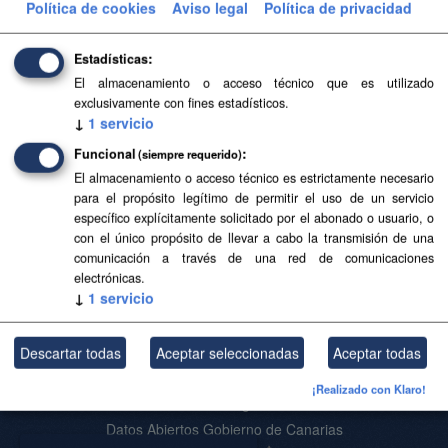
Política de cookies
Aviso legal
Política de privacidad
SVG
Filtrar Resultados
Estadísticas
El almacenamiento o acceso técnico que es utilizado
exclusivamente con fines estadísticos.
Islas y municipios
↓
1
servicio
Delimitaciones territoriales de islas y municipios. Los
Funcional
(siempre requerido)
límites reflejados carecen de carácter oficial.
El almacenamiento o acceso técnico es estrictamente necesario
para el propósito legítimo de permitir el uso de un servicio
SHP
GeoJSON
SVG
específico explícitamente solicitado por el abonado o usuario, o
con el único propósito de llevar a cabo la transmisión de una
comunicación a través de una red de comunicaciones
Usted también puede acceder a este registro utilizando los
API
(ver
electrónicas.
API Docs
).
↓
1
servicio
Descartar todas
Aceptar seleccionadas
Aceptar todas
Acerca de SITCAN Open Data
¡Realizado con Klaro!
Aviso Legal
Datos Abiertos Gobierno de Canarias