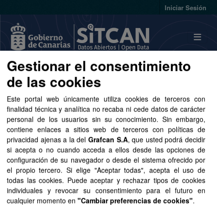
Skip to main content
Iniciar Sesión
Gestionar el consentimiento
Conjuntos de datos
de las cookies
Este portal web únicamente utiliza cookies de terceros con
finalidad técnica y analítica no recaba ni cede datos de carácter
personal de los usuarios sin su conocimiento. Sin embargo,
contiene enlaces a sitios web de terceros con políticas de
privacidad ajenas a la del
Grafcan S.A
, que usted podrá decidir
Ordenar por
si acepta o no cuando acceda a ellos desde las opciones de
configuración de su navegador o desde el sistema ofrecido por
1 conjunto de datos encontrado
el propio tercero. Si elige "Aceptar todas", acepta el uso de
todas las cookies. Puede aceptar y rechazar tipos de cookies
individuales y revocar su consentimiento para el futuro en
Organizaciones:
Sanidad
Licencias:
cualquier momento en
"Cambiar preferencias de cookies"
.
Aviso Legal del Gobierno de Canarias
Formatos: