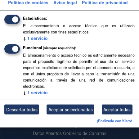
Política de cookies
Aviso legal
Política de privacidad
CSV
KMZ
Grupos:
Salud
Filtrar Resultados
Estadísticas
El almacenamiento o acceso técnico que es utilizado
exclusivamente con fines estadísticos.
DESA
↓
1
servicio
Desfribriladores Semiautomáticos y Automáticos Externos
Funcional
(siempre requerido)
(DESA).
El almacenamiento o acceso técnico es estrictamente necesario
para el propósito legítimo de permitir el uso de un servicio
KMZ
GeoJSON
CSV
SHP
específico explícitamente solicitado por el abonado o usuario, o
con el único propósito de llevar a cabo la transmisión de una
comunicación a través de una red de comunicaciones
Usted también puede acceder a este registro utilizando los
API
(ver
electrónicas.
API Docs
).
↓
1
servicio
Descartar todas
Aceptar seleccionadas
Aceptar todas
Acerca de SITCAN Open Data
¡Realizado con Klaro!
Aviso Legal
Datos Abiertos Gobierno de Canarias