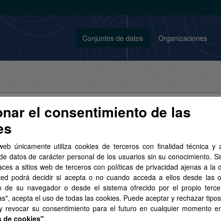
Conjuntos de datos
Organizaciones
onar el consentimiento de las
es
conjunto de datos encontrado
web únicamente utiliza cookies de terceros con finalidad técnica y a
de datos de carácter personal de los usuarios sin su conocimiento. S
aces a sitios web de terceros con políticas de privacidad ajenas a la 
izaciones:
Sanidad
Licencias:
ted podrá decidir si acepta o no cuando acceda a ellos desde las 
o Legal del Gobierno de Canarias
Formatos:
SHP
n de su navegador o desde el sistema ofrecido por el propio tercer
as", acepta el uso de todas las cookies. Puede aceptar y rechazar tipo
 y revocar su consentimiento para el futuro en cualquier momento 
s de cookies"
.
A