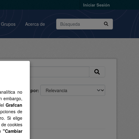
Iniciar Sesión
Grupos
Acerca de
Ordenar por
nalítica no
in embargo,
del
Grafcan
opciones de
o. Si elige
s de cookies
en
"Cambiar