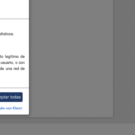
dísticos.
to legítimo de
 usuario, o con
 de una red de
eptar todas
ado con Klaro!