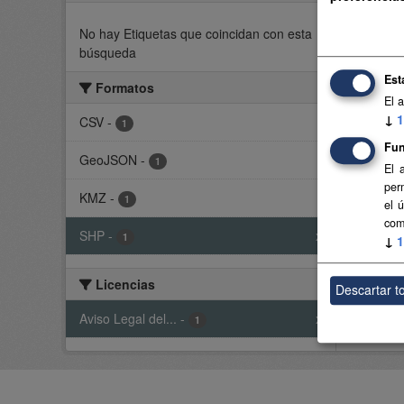
Desfr
No hay Etiquetas que coincidan con esta
búsqueda
KMZ
Est
Formatos
El 
Usted t
↓
1
CSV
-
1
Fun
GeoJSON
-
1
El 
per
KMZ
-
1
el 
com
SHP
-
x
1
↓
1
Licencias
Descartar t
Aviso Legal del...
-
x
1