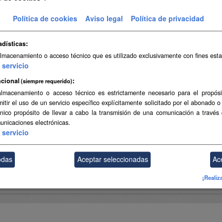
ibriladores Semiautomáticos y Automáticos Externos (DESA).
Política de cookies
Aviso legal
Política de privacidad
GeoJSON
CSV
SHP
adísticas
almacenamiento o acceso técnico que es utilizado exclusivamente con fines esta
ambién puede acceder a este registro utilizando los
API
(ver
API Docs
).
servicio
cional
(siempre requerido)
almacenamiento o acceso técnico es estrictamente necesario para el propósi
mitir el uso de un servicio específico explícitamente solicitado por el abonado o
único propósito de llevar a cabo la transmisión de una comunicación a través
unicaciones electrónicas.
servicio
odas
Aceptar seleccionadas
Ac
¡Realiz