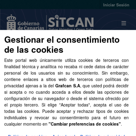
Skip to main content
Iniciar Sesión
Gestionar el consentimiento
de las cookies
Conjuntos de datos
Este portal web únicamente utiliza cookies de terceros con
finalidad técnica y analítica no recaba ni cede datos de carácter
personal de los usuarios sin su conocimiento. Sin embargo,
contiene enlaces a sitios web de terceros con políticas de
privacidad ajenas a la del
Grafcan S.A
, que usted podrá decidir
Ordenar por
si acepta o no cuando acceda a ellos desde las opciones de
configuración de su navegador o desde el sistema ofrecido por
1 conjunto de datos encontrado
el propio tercero. Si elige "Aceptar todas", acepta el uso de
todas las cookies. Puede aceptar y rechazar tipos de cookies
individuales y revocar su consentimiento para el futuro en
Organizaciones:
GRAFCAN
Formatos:
SHP
cualquier momento en
"Cambiar preferencias de cookies"
.
Etiquetas:
cartografía
Grupos:
Sector público