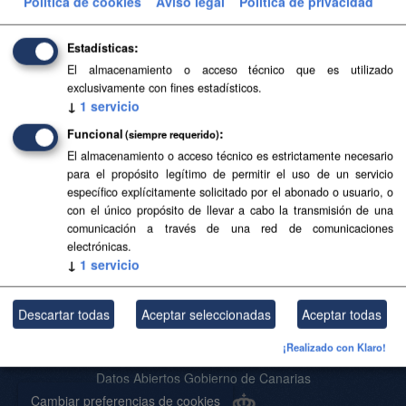
Política de cookies
Aviso legal
Política de privacidad
Filtrar Resultados
Estadísticas
El almacenamiento o acceso técnico que es utilizado
Base Topográfica a escala 1:5.000 de Canarias
exclusivamente con fines estadísticos.
(2004-2006)
↓
1
servicio
Base Topográfica a escala 1:5.000 de Canarias (2004-
Funcional
(siempre requerido)
2006)
El almacenamiento o acceso técnico es estrictamente necesario
para el propósito legítimo de permitir el uso de un servicio
CSV
SHP
SpatiaLite
específico explícitamente solicitado por el abonado o usuario, o
con el único propósito de llevar a cabo la transmisión de una
comunicación a través de una red de comunicaciones
Usted también puede acceder a este registro utilizando los
API
(ver
electrónicas.
API Docs
).
↓
1
servicio
Descartar todas
Aceptar seleccionadas
Aceptar todas
Acerca de SITCAN Open Data
¡Realizado con Klaro!
Aviso Legal
Datos Abiertos Gobierno de Canarias
Cambiar preferencias de cookies