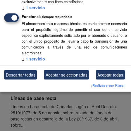
exclusivamente con fines estadísticos.
(2004-2006)
↓
1
servicio
Base Topográfica a escala 1:5.000 de Canarias (2004-
Funcional
(siempre requerido)
2006)
El almacenamiento o acceso técnico es estrictamente necesario
CSV
SHP
SpatiaLite
para el propósito legítimo de permitir el uso de un servicio
específico explícitamente solicitado por el abonado o usuario, o
con el único propósito de llevar a cabo la transmisión de una
Aguas canarias
comunicación a través de una red de comunicaciones
electrónicas.
Delimitación de las aguas canarias según la Ley 44/2010,
↓
1
servicio
de 30 de diciembre. Esta delimitación está compuesta por
líneas de base recta que unen extremos de islas o islotes.
Las...
Descartar todas
Aceptar seleccionadas
Aceptar todas
SHP
¡Realizado con Klaro!
Líneas de base recta
Líneas de base recta de Canarias según el Real Decreto
2510/1977, de 5 de agosto, sobre trazado de líneas de
base rectas en desarrollo de la Ley 20/1967, de 6 de abril,
sobre...