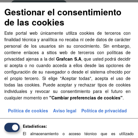
Aviso Legal del SITCAN
Gestionar el consentimiento
Filtrar Resultados
de las cookies
Este portal web únicamente utiliza cookies de terceros con
Atlas Climático de Canarias - Canarias
finalidad técnica y analítica no recaba ni cede datos de carácter
Información del Atlas Climático de Canarias que ha sido
personal de los usuarios sin su conocimiento. Sin embargo,
elaborado para todas las islas en su conjunto. Los mapas
contiene enlaces a sitios web de terceros con políticas de
asociados a las variables climáticas se encuentran
privacidad ajenas a la del
Grafcan S.A
, que usted podrá decidir
disponibles...
si acepta o no cuando acceda a ellos desde las opciones de
configuración de su navegador o desde el sistema ofrecido por
TIFF
SHP
el propio tercero. Si elige "Aceptar todas", acepta el uso de
todas las cookies. Puede aceptar y rechazar tipos de cookies
individuales y revocar su consentimiento para el futuro en
Islas y municipios
cualquier momento en
"Cambiar preferencias de cookies"
.
Delimitaciones territoriales de islas y municipios. Los
límites reflejados carecen de carácter oficial.
Política de cookies
Aviso legal
Política de privacidad
SHP
GeoJSON
SVG
Estadísticas
El almacenamiento o acceso técnico que es utilizado
Base Topográfica a escala 1:5.000 de Canarias