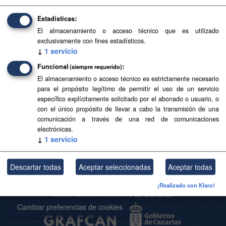
Estadísticas
Base Topográfica a escala 1:5.000 de Canarias
El almacenamiento o acceso técnico que es utilizado
(2004-2006)
exclusivamente con fines estadísticos.
↓
1
servicio
Base Topográfica a escala 1:5.000 de Canarias (2004-
2006)
Funcional
(siempre requerido)
El almacenamiento o acceso técnico es estrictamente necesario
CSV
SHP
SpatiaLite
para el propósito legítimo de permitir el uso de un servicio
específico explícitamente solicitado por el abonado o usuario, o
con el único propósito de llevar a cabo la transmisión de una
Usted también puede acceder a este registro utilizando los
API
(ver
comunicación a través de una red de comunicaciones
API Docs
).
electrónicas.
↓
1
servicio
Descartar todas
Aceptar seleccionadas
Aceptar todas
Acerca de SITCAN Open Data
Aviso Legal
¡Realizado con Klaro!
Datos Abiertos Gobierno de Canarias
Cambiar preferencias de cookies