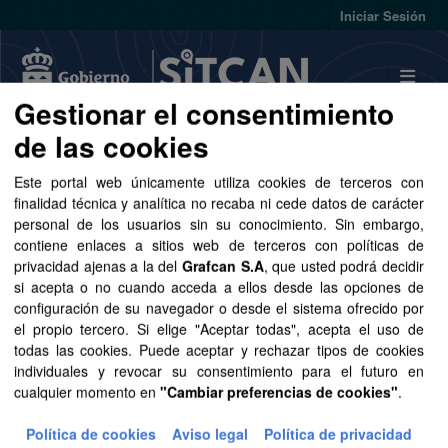
Skip to main content
Iniciar Sesión
Gestionar el consentimiento
de las cookies
Conjuntos de datos
Este portal web únicamente utiliza cookies de terceros con
finalidad técnica y analítica no recaba ni cede datos de carácter
personal de los usuarios sin su conocimiento. Sin embargo,
contiene enlaces a sitios web de terceros con políticas de
privacidad ajenas a la del
Grafcan S.A
, que usted podrá decidir
si acepta o no cuando acceda a ellos desde las opciones de
Ordenar por
configuración de su navegador o desde el sistema ofrecido por
el propio tercero. Si elige "Aceptar todas", acepta el uso de
1 conjunto de datos encontrado
todas las cookies. Puede aceptar y rechazar tipos de cookies
individuales y revocar su consentimiento para el futuro en
cualquier momento en
"Cambiar preferencias de cookies"
.
Etiquetas:
cartografía
Formatos:
SHP
Política de cookies
Aviso legal
Política de privacidad
Filtrar Resultados