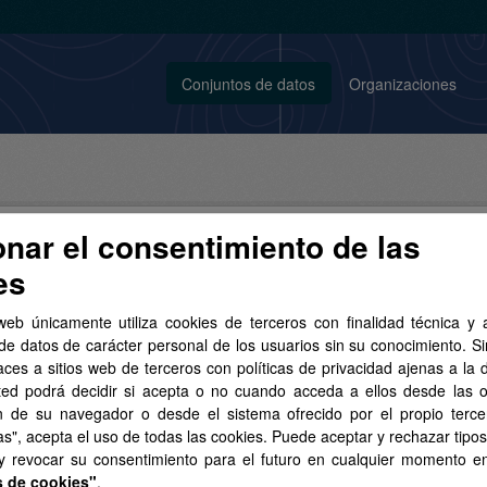
Conjuntos de datos
Organizaciones
onar el consentimiento de las
es
conjunto de datos encontrado
web únicamente utiliza cookies de terceros con finalidad técnica y a
de datos de carácter personal de los usuarios sin su conocimiento. S
aces a sitios web de terceros con políticas de privacidad ajenas a la 
s:
Sector público
Licencias:
Aviso Legal del SITCAN
Format
ted podrá decidir si acepta o no cuando acceda a ellos desde las 
JSON
n de su navegador o desde el sistema ofrecido por el propio tercer
as", acepta el uso de todas las cookies. Puede aceptar y rechazar tipo
 y revocar su consentimiento para el futuro en cualquier momento 
s de cookies"
.
 y municipios