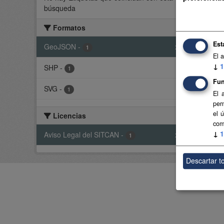
búsqueda
Delimi
Formatos
SHP
Est
GeoJSON
-
x
1
El 
Usted t
↓
1
SHP
-
1
Fun
SVG
-
1
El 
per
el 
Licencias
com
↓
1
Aviso Legal del SITCAN
-
x
1
Descartar t