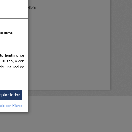
n de carácter oficial.
dísticos.
to legítimo de
 usuario, o con
 de una red de
eptar todas
ado con Klaro!