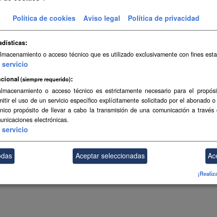
taciones territoriales de islas y municipios. Los límites reflejados carece
Política de cookies
Aviso legal
Política de privacidad
GeoJSON
SVG
adísticas
almacenamiento o acceso técnico que es utilizado exclusivamente con fines esta
ambién puede acceder a este registro utilizando los
API
(ver
API Docs
).
servicio
cional
(siempre requerido)
almacenamiento o acceso técnico es estrictamente necesario para el propósi
mitir el uso de un servicio específico explícitamente solicitado por el abonado o
único propósito de llevar a cabo la transmisión de una comunicación a través
unicaciones electrónicas.
servicio
odas
Aceptar seleccionadas
Ac
¡Realiz