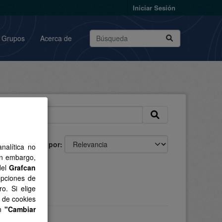
Iniciar Sesión
Grupos
Acerca de
Ordenar por
nalítica no
in embargo,
del
Grafcan
os:
opciones de
o. Si elige
s de cookies
en
"Cambiar