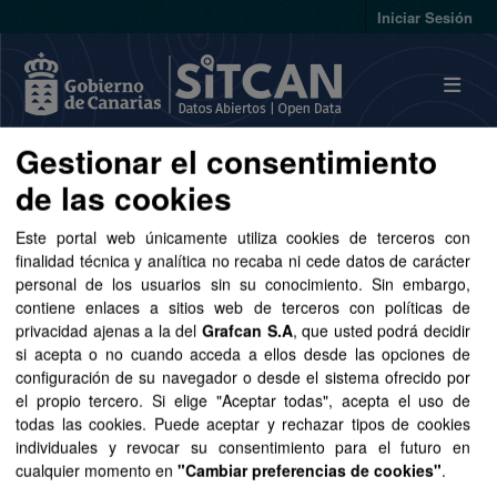
Skip to main content
Iniciar Sesión
Gestionar el consentimiento
Conjuntos de datos
de las cookies
Este portal web únicamente utiliza cookies de terceros con
finalidad técnica y analítica no recaba ni cede datos de carácter
personal de los usuarios sin su conocimiento. Sin embargo,
contiene enlaces a sitios web de terceros con políticas de
Ordenar por
privacidad ajenas a la del
Grafcan S.A
, que usted podrá decidir
si acepta o no cuando acceda a ellos desde las opciones de
configuración de su navegador o desde el sistema ofrecido por
1 conjunto de datos encontrado
el propio tercero. Si elige "Aceptar todas", acepta el uso de
todas las cookies. Puede aceptar y rechazar tipos de cookies
Grupos:
Sector público
Organizaciones:
individuales y revocar su consentimiento para el futuro en
cualquier momento en
"Cambiar preferencias de cookies"
.
GRAFCAN
Licencias:
Aviso Legal del SITCAN