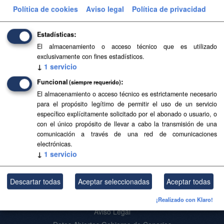
Formatos:
CSV
Etiquetas:
cartografía
Política de cookies
Aviso legal
Política de privacidad
Filtrar Resultados
Estadísticas
El almacenamiento o acceso técnico que es utilizado
exclusivamente con fines estadísticos.
Base Topográfica a escala 1:5.000 de Canarias
↓
1
servicio
(2004-2006)
Funcional
(siempre requerido)
Base Topográfica a escala 1:5.000 de Canarias (2004-
El almacenamiento o acceso técnico es estrictamente necesario
2006)
para el propósito legítimo de permitir el uso de un servicio
CSV
SHP
SpatiaLite
específico explícitamente solicitado por el abonado o usuario, o
con el único propósito de llevar a cabo la transmisión de una
comunicación a través de una red de comunicaciones
electrónicas.
Usted también puede acceder a este registro utilizando los
API
(ver
↓
1
servicio
API Docs
).
Descartar todas
Aceptar seleccionadas
Aceptar todas
Acerca de SITCAN Open Data
¡Realizado con Klaro!
Aviso Legal