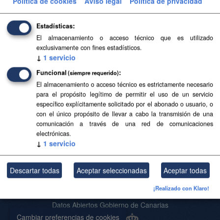
Política de cookies
Aviso legal
Política de privacidad
Filtrar Resultados
Estadísticas
El almacenamiento o acceso técnico que es utilizado
Base Topográfica a escala 1:5.000 de Canarias
exclusivamente con fines estadísticos.
(2004-2006)
↓
1
servicio
Base Topográfica a escala 1:5.000 de Canarias (2004-
Funcional
(siempre requerido)
2006)
El almacenamiento o acceso técnico es estrictamente necesario
para el propósito legítimo de permitir el uso de un servicio
CSV
SHP
SpatiaLite
específico explícitamente solicitado por el abonado o usuario, o
con el único propósito de llevar a cabo la transmisión de una
comunicación a través de una red de comunicaciones
Usted también puede acceder a este registro utilizando los
API
(ver
electrónicas.
API Docs
).
↓
1
servicio
Descartar todas
Aceptar seleccionadas
Aceptar todas
Acerca de SITCAN Open Data
¡Realizado con Klaro!
Aviso Legal
Datos Abiertos Gobierno de Canarias
Cambiar preferencias de cookies