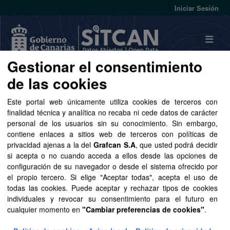
Skip to main content
Iniciar Sesión
Gestionar el consentimiento
de las cookies
Conjuntos de datos
Este portal web únicamente utiliza cookies de terceros con
finalidad técnica y analítica no recaba ni cede datos de carácter
personal de los usuarios sin su conocimiento. Sin embargo,
contiene enlaces a sitios web de terceros con políticas de
privacidad ajenas a la del
Grafcan S.A
, que usted podrá decidir
Ordenar por
si acepta o no cuando acceda a ellos desde las opciones de
configuración de su navegador o desde el sistema ofrecido por
1 conjunto de datos encontrado
el propio tercero. Si elige "Aceptar todas", acepta el uso de
todas las cookies. Puede aceptar y rechazar tipos de cookies
individuales y revocar su consentimiento para el futuro en
Grupos:
Sector público
Organizaciones:
cualquier momento en
"Cambiar preferencias de cookies"
.
GRAFCAN
Formatos:
SpatiaLite