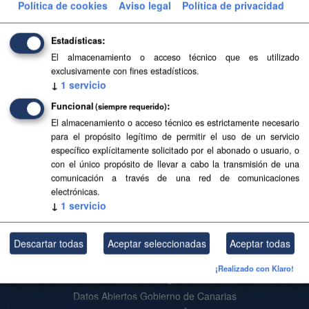
Política de cookies
Aviso legal
Política de privacidad
Aviso Legal del SITCAN
Filtrar Resultados
Estadísticas
El almacenamiento o acceso técnico que es utilizado
exclusivamente con fines estadísticos.
Islas y municipios
↓
1
servicio
Delimitaciones territoriales de islas y municipios. Los
Funcional
(siempre requerido)
límites reflejados carecen de carácter oficial.
El almacenamiento o acceso técnico es estrictamente necesario
para el propósito legítimo de permitir el uso de un servicio
SHP
GeoJSON
SVG
específico explícitamente solicitado por el abonado o usuario, o
con el único propósito de llevar a cabo la transmisión de una
comunicación a través de una red de comunicaciones
Usted también puede acceder a este registro utilizando los
API
(ver
electrónicas.
API Docs
).
↓
1
servicio
Descartar todas
Aceptar seleccionadas
Aceptar todas
Acerca de SITCAN Open Data
¡Realizado con Klaro!
Aviso Legal
Datos Abiertos Gobierno de Canarias