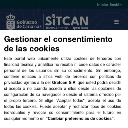
Skip to main content
Iniciar Sesión
Gestionar el consentimiento
Conjuntos de datos
de las cookies
Este portal web únicamente utiliza cookies de terceros con
finalidad técnica y analítica no recaba ni cede datos de carácter
personal de los usuarios sin su conocimiento. Sin embargo,
contiene enlaces a sitios web de terceros con políticas de
privacidad ajenas a la del
Grafcan S.A
, que usted podrá decidir
Ordenar por
si acepta o no cuando acceda a ellos desde las opciones de
configuración de su navegador o desde el sistema ofrecido por
1 conjunto de datos encontrado
el propio tercero. Si elige "Aceptar todas", acepta el uso de
todas las cookies. Puede aceptar y rechazar tipos de cookies
individuales y revocar su consentimiento para el futuro en
Grupos:
Sector público
Formatos:
SHP
cualquier momento en
"Cambiar preferencias de cookies"
.
SVG
Organizaciones:
GRAFCAN
Licencias: