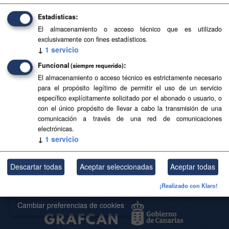
Filtrar Resultados
Estadísticas
El almacenamiento o acceso técnico que es utilizado
exclusivamente con fines estadísticos.
Modelo Digital de Terreno (MDT) de 25x25 metros
↓
1
servicio
Modelo Digital de Terreno (MDT) de 25x25 metros
Funcional
(siempre requerido)
El almacenamiento o acceso técnico es estrictamente necesario
TIFF
para el propósito legítimo de permitir el uso de un servicio
específico explícitamente solicitado por el abonado o usuario, o
con el único propósito de llevar a cabo la transmisión de una
Usted también puede acceder a este registro utilizando los
API
(ver
comunicación a través de una red de comunicaciones
API Docs
).
electrónicas.
↓
1
servicio
Acerca de SITCAN Open Data
Descartar todas
Aceptar seleccionadas
Aceptar todas
Aviso Legal
¡Realizado con Klaro!
Datos Abiertos Gobierno de Canarias
Cambiar preferencias de cookies