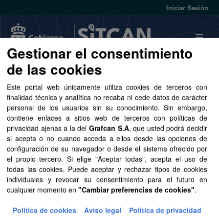
Skip to main content
Iniciar Sesión
Gestionar el consentimiento
de las cookies
Conjuntos de datos
Este portal web únicamente utiliza cookies de terceros con
finalidad técnica y analítica no recaba ni cede datos de carácter
personal de los usuarios sin su conocimiento. Sin embargo,
contiene enlaces a sitios web de terceros con políticas de
privacidad ajenas a la del
Grafcan S.A
, que usted podrá decidir
si acepta o no cuando acceda a ellos desde las opciones de
Ordenar por
configuración de su navegador o desde el sistema ofrecido por
el propio tercero. Si elige "Aceptar todas", acepta el uso de
1 conjunto de datos encontrado
todas las cookies. Puede aceptar y rechazar tipos de cookies
individuales y revocar su consentimiento para el futuro en
cualquier momento en
"Cambiar preferencias de cookies"
.
Grupos:
Sector público
Formatos:
TIFF
Política de cookies
Aviso legal
Política de privacidad
Etiquetas:
MDT