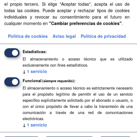
el propio tercero. Si elige "Aceptar todas", acepta el uso de
unidades administrativas
todas las cookies. Puede aceptar y rechazar tipos de cookies
Filtrar Resultados
individuales y revocar su consentimiento para el futuro en
cualquier momento en
"Cambiar preferencias de cookies"
.
Política de cookies
Aviso legal
Política de privacidad
Aguas canarias
Delimitación de las aguas canarias según la Ley 44/2010,
de 30 de diciembre. Esta delimitación está compuesta por
Estadísticas
líneas de base recta que unen extremos de islas o islotes.
El almacenamiento o acceso técnico que es utilizado
Las...
exclusivamente con fines estadísticos.
↓
1
servicio
SHP
Funcional
(siempre requerido)
El almacenamiento o acceso técnico es estrictamente necesario
Líneas de base recta
para el propósito legítimo de permitir el uso de un servicio
específico explícitamente solicitado por el abonado o usuario, o
Líneas de base recta de Canarias según el Real Decreto
con el único propósito de llevar a cabo la transmisión de una
2510/1977, de 5 de agosto, sobre trazado de líneas de
comunicación a través de una red de comunicaciones
base rectas en desarrollo de la Ley 20/1967, de 6 de abril,
electrónicas.
sobre...
↓
1
servicio
SHP