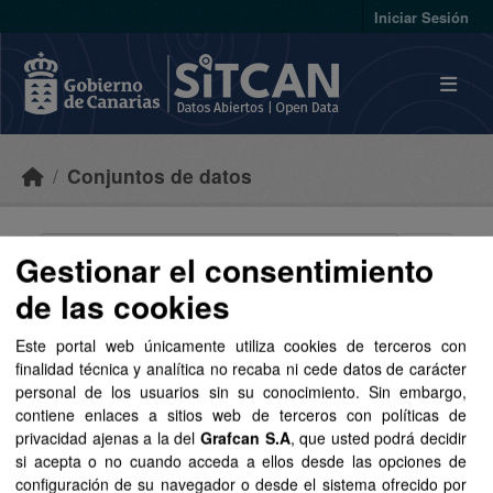
Skip to main content
Iniciar Sesión
Conjuntos de datos
Gestionar el consentimiento
de las cookies
Ordenar por
Este portal web únicamente utiliza cookies de terceros con
finalidad técnica y analítica no recaba ni cede datos de carácter
2 conjuntos de datos
personal de los usuarios sin su conocimiento. Sin embargo,
encontrados
contiene enlaces a sitios web de terceros con políticas de
privacidad ajenas a la del
Grafcan S.A
, que usted podrá decidir
si acepta o no cuando acceda a ellos desde las opciones de
Grupos:
Sector público
Etiquetas:
configuración de su navegador o desde el sistema ofrecido por