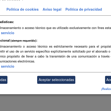
teriales permiten, en áreas de...
Política de cookies
Aviso legal
Política de privacidad
SpatiaLite
adísticas
almacenamiento o acceso técnico que es utilizado exclusivamente con fines esta
ambién puede acceder a este registro utilizando los
API
(ver
API Docs
).
servicio
cional
(siempre requerido)
almacenamiento o acceso técnico es estrictamente necesario para el propósi
mitir el uso de un servicio específico explícitamente solicitado por el abonado o
único propósito de llevar a cabo la transmisión de una comunicación a través
unicaciones electrónicas.
servicio
odas
Aceptar seleccionadas
Ac
¡Realiz