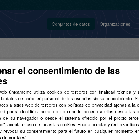
Conjuntos de datos
Organizaciones
onar el consentimiento de las
es
conjunto de datos encontrado
web únicamente utiliza cookies de terceros con finalidad técnica y a
de datos de carácter personal de los usuarios sin su conocimiento. S
aces a sitios web de terceros con políticas de privacidad ajenas a la 
s:
Urbanismo e infraestructuras
Formatos:
SpatiaLite
ted podrá decidir si acepta o no cuando acceda a ellos desde las 
n de su navegador o desde el sistema ofrecido por el propio tercer
as", acepta el uso de todas las cookies. Puede aceptar y rechazar tipo
 Geotécnico de Canarias
 y revocar su consentimiento para el futuro en cualquier momento 
a Geotécnico de Canarias consiste en la zonificación del territorio insu
s de cookies"
.