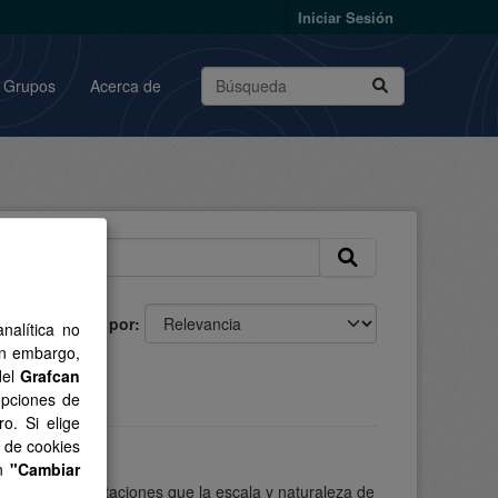
Iniciar Sesión
Grupos
Acerca de
Ordenar por
nalítica no
in embargo,
del
Grafcan
opciones de
o. Si elige
s de cookies
en
"Cambiar
lar, con las limitaciones que la escala y naturaleza de