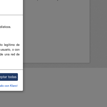
dísticos.
to legítimo de
 usuario, o con
 de una red de
eptar todas
ado con Klaro!