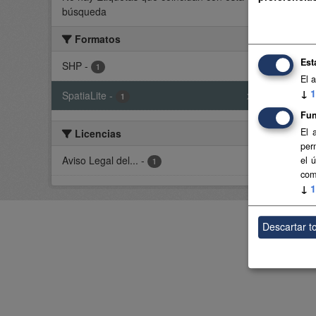
los ma
búsqueda
SHP
Formatos
Est
SHP
-
1
El 
Usted t
↓
1
SpatiaLite
-
x
1
Fun
El 
Licencias
per
Aviso Legal del...
-
el 
1
com
↓
1
Descartar t