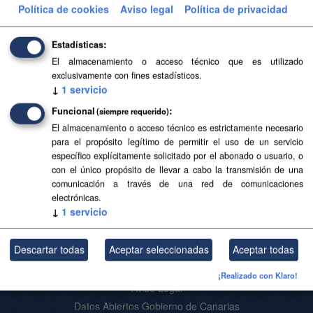
Política de cookies
Aviso legal
Política de privacidad
Filtrar Resultados
Estadísticas
El almacenamiento o acceso técnico que es utilizado
Instalaciones de puntos de recarga para
exclusivamente con fines estadísticos.
vehículos eléctricos
↓
1
servicio
Información de instalaciones de puntos de recarga para
Funcional
(siempre requerido)
vehículos eléctricos en Canarias publicada por el Ministerio
para la Transición Ecológica y el Reto Demográfico del...
El almacenamiento o acceso técnico es estrictamente necesario
para el propósito legítimo de permitir el uso de un servicio
CSV
específico explícitamente solicitado por el abonado o usuario, o
con el único propósito de llevar a cabo la transmisión de una
comunicación a través de una red de comunicaciones
Usted también puede acceder a este registro utilizando los
API
(ver
electrónicas.
↓
1
servicio
API Docs
).
Descartar todas
Aceptar seleccionadas
Aceptar todas
Acerca de SITCAN Open Data
¡Realizado con Klaro!
Aviso Legal
Datos Abiertos Gobierno de Canarias