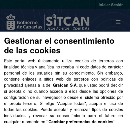
Skip to main content
Iniciar Sesión
Gestionar el consentimiento
Conjuntos de datos
de las cookies
Este portal web únicamente utiliza cookies de terceros con
finalidad técnica y analítica no recaba ni cede datos de carácter
personal de los usuarios sin su conocimiento. Sin embargo,
contiene enlaces a sitios web de terceros con políticas de
Ordenar por
privacidad ajenas a la del
Grafcan S.A
, que usted podrá decidir
si acepta o no cuando acceda a ellos desde las opciones de
configuración de su navegador o desde el sistema ofrecido por
1 conjunto de datos encontrado
el propio tercero. Si elige "Aceptar todas", acepta el uso de
todas las cookies. Puede aceptar y rechazar tipos de cookies
individuales y revocar su consentimiento para el futuro en
Licencias:
Aviso Legal del Gobierno de Canarias
cualquier momento en
"Cambiar preferencias de cookies"
.
Grupos:
Energía
Formatos:
CSV