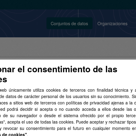
Conjuntos de datos
Organizaciones
onar el consentimiento de las
es
conjunto de datos encontrado
web únicamente utiliza cookies de terceros con finalidad técnica y a
de datos de carácter personal de los usuarios sin su conocimiento. S
aces a sitios web de terceros con políticas de privacidad ajenas a la 
ias:
Aviso Legal del Gobierno de Canarias
Organizaciones:
ted podrá decidir si acepta o no cuando acceda a ellos desde las 
enda y Relaciones con la Unión Europea
Grupos:
Hacienda
n de su navegador o desde el sistema ofrecido por el propio tercer
as", acepta el uso de todas las cookies. Puede aceptar y rechazar tipo
 y revocar su consentimiento para el futuro en cualquier momento 
s de cookies"
.
estas de Infraestructuras y Equipamientos Locales (EIEL) 