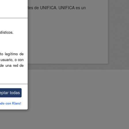
narias procedentes de UNIFICA. UNIFICA es un
dísticos.
to legítimo de
 usuario, o con
 de una red de
eptar todas
ado con Klaro!