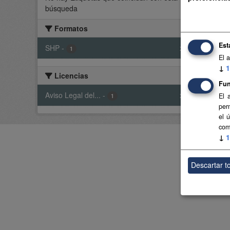
búsqueda
Encue
siste
Formatos
SHP
Est
SHP
-
x
1
El 
↓
1
Licencias
Usted t
Fun
Aviso Legal del...
-
x
El 
1
per
el 
com
↓
1
Descartar t