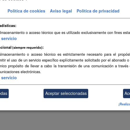
stas de Infraestructuras y Equipamientos Locales del Gobierno de Ca
Política de cookies
Aviso legal
Política de privacidad
ma aprobado por el Gobierno de Canarias mediante...
adísticas
almacenamiento o acceso técnico que es utilizado exclusivamente con fines esta
servicio
ambién puede acceder a este registro utilizando los
API
(ver
API Docs
).
cional
(siempre requerido)
almacenamiento o acceso técnico es estrictamente necesario para el propósi
mitir el uso de un servicio específico explícitamente solicitado por el abonado o
único propósito de llevar a cabo la transmisión de una comunicación a través
unicaciones electrónicas.
servicio
odas
Aceptar seleccionadas
Ac
¡Realiz