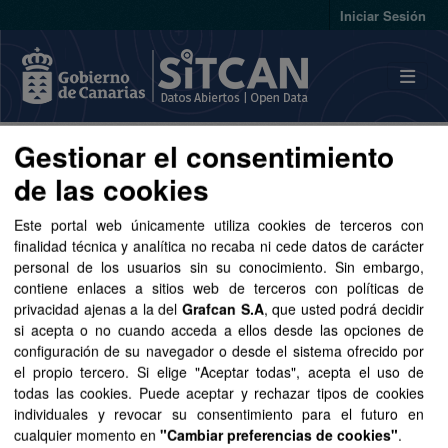
Skip to main content
Iniciar Sesión
Gestionar el consentimiento
Conjuntos de datos
de las cookies
Este portal web únicamente utiliza cookies de terceros con
finalidad técnica y analítica no recaba ni cede datos de carácter
personal de los usuarios sin su conocimiento. Sin embargo,
contiene enlaces a sitios web de terceros con políticas de
Ordenar por
privacidad ajenas a la del
Grafcan S.A
, que usted podrá decidir
si acepta o no cuando acceda a ellos desde las opciones de
1 conjunto de datos encontrado
configuración de su navegador o desde el sistema ofrecido por
el propio tercero. Si elige "Aceptar todas", acepta el uso de
todas las cookies. Puede aceptar y rechazar tipos de cookies
Licencias:
Aviso Legal del Gobierno de Canarias
individuales y revocar su consentimiento para el futuro en
Organizaciones:
Transición Ecológica y Energía
cualquier momento en
"Cambiar preferencias de cookies"
.