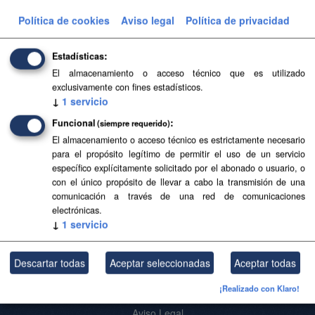
Formatos:
QML
Política de cookies
Aviso legal
Política de privacidad
Filtrar Resultados
Estadísticas
El almacenamiento o acceso técnico que es utilizado
Especies protegidas
exclusivamente con fines estadísticos.
↓
1
servicio
Mapa de especies protegidas generado a partir del Banco
de Datos de Biodiversidad de Canarias por el Servicio de
Funcional
(siempre requerido)
Biodiversidad de la Viceconsejería de Medio Ambiente.
El almacenamiento o acceso técnico es estrictamente necesario
Fecha de...
para el propósito legítimo de permitir el uso de un servicio
específico explícitamente solicitado por el abonado o usuario, o
geopackage
QML
con el único propósito de llevar a cabo la transmisión de una
comunicación a través de una red de comunicaciones
electrónicas.
Usted también puede acceder a este registro utilizando los
API
(ver
↓
1
servicio
API Docs
).
Descartar todas
Aceptar seleccionadas
Aceptar todas
¡Realizado con Klaro!
Acerca de SITCAN Open Data
Aviso Legal