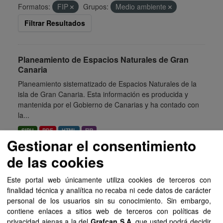
Formatos:
FIP
Grupos:
Medio ambiente
Filtrar Resultados
Planeamiento de Espacios Naturales de Gran
Canaria
Planeamiento sistematizado de Espacios Naturales de la
isla de Gran Canaria. Esta información es producida y
mantenida por el Gobierno de Canarias y ha contado con
la...
SIPU
PDF
HTML
FIP
Gestionar el consentimiento
de las cookies
Planeamiento de Espacios Naturales de Tenerife
Planeamiento sistematizado de Espacios Naturales de la
Este portal web únicamente utiliza cookies de terceros con
isla de Tenerife. Esta información es producida y
finalidad técnica y analítica no recaba ni cede datos de carácter
mantenida por el Gobierno de Canarias y ha contado con
personal de los usuarios sin su conocimiento. Sin embargo,
la financiación...
contiene enlaces a sitios web de terceros con políticas de
privacidad ajenas a la del
Grafcan S.A
, que usted podrá decidir
SIPU
PDF
HTML
FIP