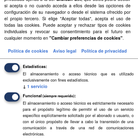
si acepta o no cuando acceda a ellos desde las opciones de
configuración de su navegador o desde el sistema ofrecido por
Planeamiento de Espacios Naturales de La Palma
el propio tercero. Si elige "Aceptar todas", acepta el uso de
todas las cookies. Puede aceptar y rechazar tipos de cookies
Planeamiento sistematizado de Espacios Naturales de la
individuales y revocar su consentimiento para el futuro en
isla de La Palma. Esta información es producida y
cualquier momento en
"Cambiar preferencias de cookies"
.
mantenida por el Gobierno de Canarias y ha contado con
la financiación...
Política de cookies
Aviso legal
Política de privacidad
SIPU
PDF
HTML
FIP
Estadísticas
Planeamiento de Espacios Naturales de
El almacenamiento o acceso técnico que es utilizado
Lanzarote
exclusivamente con fines estadísticos.
↓
1
servicio
Planeamiento sistematizado de Espacios Naturales de la
isla de Lanzarote. Esta información es producida y
Funcional
(siempre requerido)
mantenida por el Gobierno de Canarias y ha contado con
El almacenamiento o acceso técnico es estrictamente necesario
la financiación...
para el propósito legítimo de permitir el uso de un servicio
específico explícitamente solicitado por el abonado o usuario, o
SIPU
PDF
HTML
FIP
con el único propósito de llevar a cabo la transmisión de una
comunicación a través de una red de comunicaciones
electrónicas.
Planeamiento de Espacios Naturales de