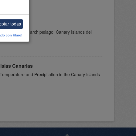
eptar todas
n a mountainous archipielago, Canary Islands del
ado con Klaro!
 Islas Canarias
 Temperature and Precipitation in the Canary Islands