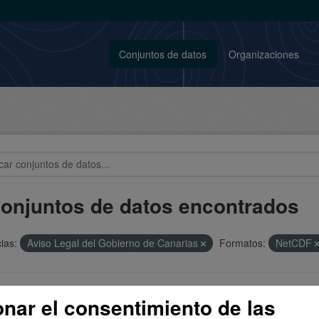
Conjuntos de datos
Organizaciones
conjuntos de datos encontrados
ias:
Aviso Legal del Gobierno de Canarias
Formatos:
NetCDF
cciones del impacto del cambio climático en la sequía en 
onar el consentimiento de las
ados asociados a la publicación The uneven impact of climate change o