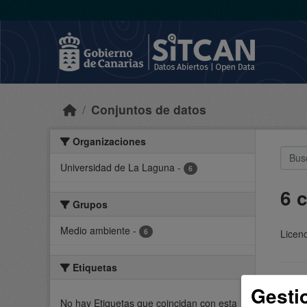
Skip to main content
Conjuntos de datos
Organizaciones
Universidad de La Laguna
-
6
6 
Grupos
Medio ambiente
-
6
Licenc
Etiquetas
Proye
Gesti
Result
No hay Etiquetas que coincidan con esta