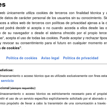
es
de Observación de la Tierra y la Atmósfera...
DF
web únicamente utiliza cookies de terceros con finalidad técnica y a
de datos de carácter personal de los usuarios sin su conocimiento. S
aces a sitios web de terceros con políticas de privacidad ajenas a la 
cciones del impacto del cambio climático en el turismo en
ted podrá decidir si acepta o no cuando acceda a ellos desde las 
ados asociados a la publicación Projected impacts of climate change o
n de su navegador o desde el sistema ofrecido por el propio tercer
ación de la Tierra y la Atmósfera (GOTA) de la...
as", acepta el uso de todas las cookies. Puede aceptar y rechazar tipo
 y revocar su consentimiento para el futuro en cualquier momento 
DF
s de cookies"
.
Política de cookies
Aviso legal
Política de privacidad
cciones de peligro meteorológico de incendios forestales
ados asociados a la publicación Projections of wildfire weather danger
adísticas
 y la Atmósfera (GOTA) de la Universidad...
almacenamiento o acceso técnico que es utilizado exclusivamente con fines esta
DF
servicio
cional
(siempre requerido)
cciones climáticas de radiación solar para las Islas Canari
almacenamiento o acceso técnico es estrictamente necesario para el propósi
mitir el uso de un servicio específico explícitamente solicitado por el abonado o
ados asociados a la publicación Climate change impact on future photov
único propósito de llevar a cabo la transmisión de una comunicación a través
x archipielago, the Canary Islands del grupo de...