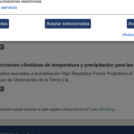
unicaciones electrónicas.
DF
servicio
cciones climáticas de viento para las Islas Canarias
odas
Aceptar seleccionadas
Ac
ados asociados a la publicación Future projections of wind resource i
¡Realiz
de Observación de la Tierra y la Atmósfera...
DF
cciones climáticas de temperatura y precipitación para las
ados asociados a la publicación High-Resolution Future Projections of
upo de Observación de la Tierra y la...
DF
ambién puede acceder a este registro utilizando los
API
(ver
API Docs
).