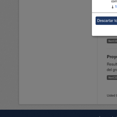
com
NetC
↓
1
Proye
Descartar t
Result
grupo 
NetC
Proye
Result
del gr
NetC
Usted t