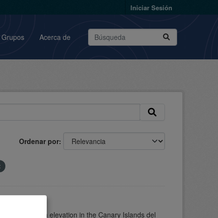
Iniciar Sesión
Grupos
Acerca de
Ordenar por
Canarias
n drought with elevation in the Canary Islands del