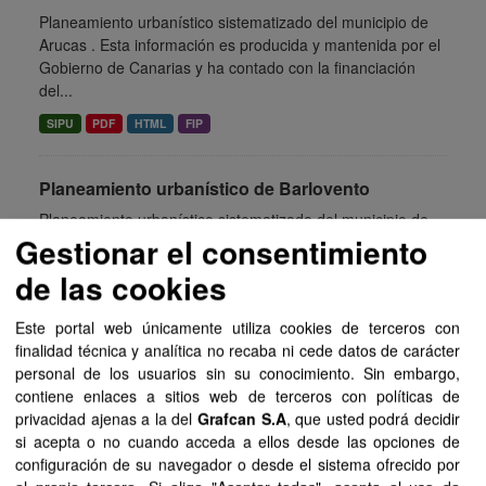
Planeamiento urbanístico sistematizado del municipio de
Arucas . Esta información es producida y mantenida por el
Gobierno de Canarias y ha contado con la financiación
del...
SIPU
PDF
HTML
FIP
Planeamiento urbanístico de Barlovento
Planeamiento urbanístico sistematizado del municipio de
Gestionar el consentimiento
Barlovento . Esta información es producida y mantenida
por el Gobierno de Canarias y ha contado con la
de las cookies
financiación del...
SIPU
PDF
HTML
FIP
Este portal web únicamente utiliza cookies de terceros con
finalidad técnica y analítica no recaba ni cede datos de carácter
personal de los usuarios sin su conocimiento. Sin embargo,
Planeamiento urbanístico de Tuineje
contiene enlaces a sitios web de terceros con políticas de
Planeamiento urbanístico sistematizado del municipio de
privacidad ajenas a la del
Grafcan S.A
, que usted podrá decidir
Tuineje . Esta información es producida y mantenida por el
si acepta o no cuando acceda a ellos desde las opciones de
Gobierno de Canarias y ha contado con la financiación
configuración de su navegador o desde el sistema ofrecido por
del...