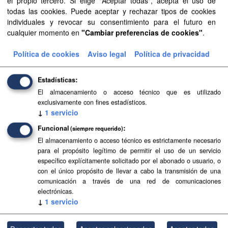
el propio tercero. Si elige "Aceptar todas", acepta el uso de
todas las cookies. Puede aceptar y rechazar tipos de cookies
SIPU
PDF
HTML
FIP
individuales y revocar su consentimiento para el futuro en
cualquier momento en
"Cambiar preferencias de cookies"
.
Planeamiento urbanístico de Adeje
Política de cookies
Aviso legal
Política de privacidad
Planeamiento urbanístico sistematizado del municipio de
Adeje . Esta información es producida y mantenida por el
Estadísticas
Gobierno de Canarias y ha contado con la financiación
del...
El almacenamiento o acceso técnico que es utilizado
exclusivamente con fines estadísticos.
SIPU
PDF
HTML
FIP
↓
1
servicio
Funcional
(siempre requerido)
Planeamiento de Espacios Naturales de Gran
El almacenamiento o acceso técnico es estrictamente necesario
Canaria
para el propósito legítimo de permitir el uso de un servicio
específico explícitamente solicitado por el abonado o usuario, o
Planeamiento sistematizado de Espacios Naturales de la
con el único propósito de llevar a cabo la transmisión de una
isla de Gran Canaria. Esta información es producida y
comunicación a través de una red de comunicaciones
mantenida por el Gobierno de Canarias y ha contado con
electrónicas.
la...
↓
1
servicio
SIPU
PDF
HTML
FIP