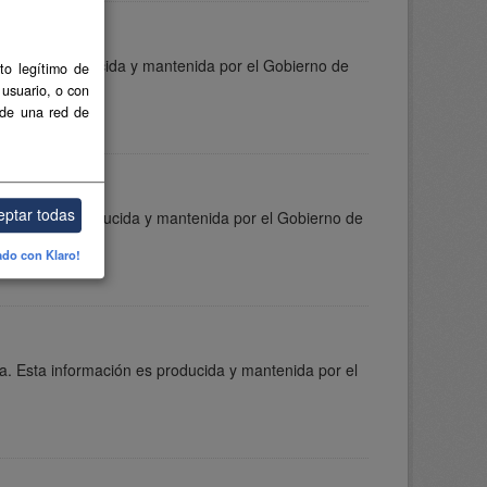
mación es producida y mantenida por el Gobierno de
to legítimo de
 usuario, o con
 de una red de
eptar todas
ormación es producida y mantenida por el Gobierno de
ado con Klaro!
a. Esta información es producida y mantenida por el