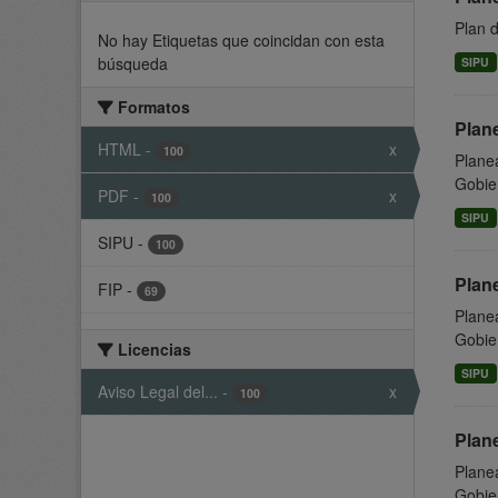
Plan 
No hay Etiquetas que coincidan con esta
búsqueda
SIPU
Formatos
Plan
HTML
-
x
100
Planea
Gobier
PDF
-
x
100
SIPU
SIPU
-
100
Plan
FIP
-
69
Planea
Gobier
Licencias
SIPU
Aviso Legal del...
-
x
100
Plan
Planea
Gobier