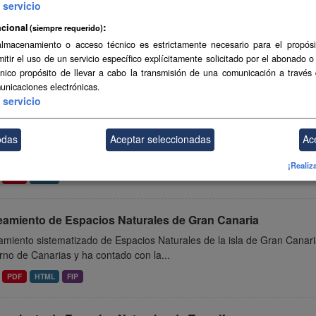
servicio
eamiento urbanístico de Adeje
cional
(siempre requerido)
miento urbanístico sistematizado del municipio de Adeje . Esta infor
almacenamiento o acceso técnico es estrictamente necesario para el propósi
as y ha contado con la financiación del...
mitir el uso de un servicio específico explícitamente solicitado por el abonado o
único propósito de llevar a cabo la transmisión de una comunicación a través
PDF
HTML
FIP
unicaciones electrónicas.
servicio
amiento urbanístico de El Pinar
odas
Aceptar seleccionadas
Ac
miento urbanístico sistematizado del municipio de El Pinar . Esta inf
as y ha contado con la financiación del...
¡Realiz
PDF
HTML
eamiento de Espacios Naturales de Gran Canaria
miento sistematizado de Espacios Naturales de la isla de Gran Canari
no de Canarias y ha contado con la...
PDF
HTML
FIP