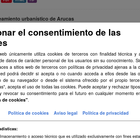
eamiento urbanístico de Arucas
miento urbanístico sistematizado del municipio de Arucas . Esta info
onar el consentimiento de las
as y ha contado con la financiación del...
es
PDF
HTML
FIP
web únicamente utiliza cookies de terceros con finalidad técnica y a
de datos de carácter personal de los usuarios sin su conocimiento. S
eamiento urbanístico de Barlovento
aces a sitios web de terceros con políticas de privacidad ajenas a la 
miento urbanístico sistematizado del municipio de Barlovento . Esta 
ted podrá decidir si acepta o no cuando acceda a ellos desde las 
arias y ha contado con la financiación del...
n de su navegador o desde el sistema ofrecido por el propio tercer
as", acepta el uso de todas las cookies. Puede aceptar y rechazar tipo
PDF
HTML
FIP
 y revocar su consentimiento para el futuro en cualquier momento 
s de cookies"
.
amiento urbanístico de Tuineje
Política de cookies
Aviso legal
Política de privacidad
miento urbanístico sistematizado del municipio de Tuineje . Esta info
as y ha contado con la financiación del...
adísticas
PDF
HTML
FIP
almacenamiento o acceso técnico que es utilizado exclusivamente con fines esta