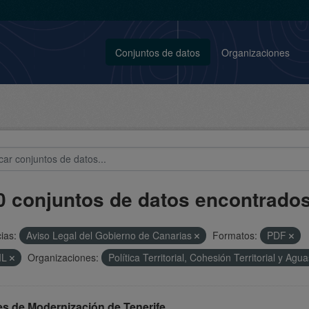
Conjuntos de datos
Organizaciones
0 conjuntos de datos encontrado
ias:
Aviso Legal del Gobierno de Canarias
Formatos:
PDF
ML
Organizaciones:
Política Territorial, Cohesión Territorial y Agu
es de Modernización de Tenerife