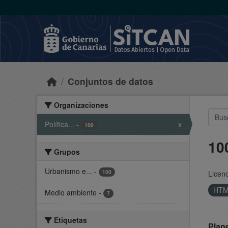
Skip to main content
Conjuntos de datos
Organizaciones
Política...
-
x
100
10
Grupos
Urbanismo e...
-
100
Licenc
HT
Medio ambiente
-
7
Etiquetas
Plan