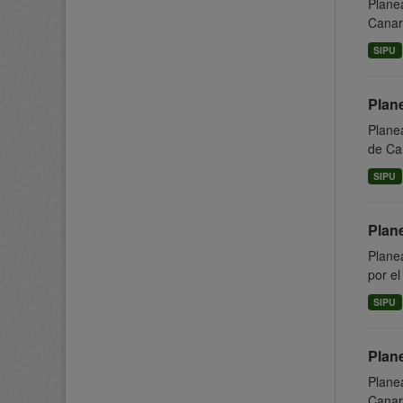
Planea
Canari
SIPU
Plan
Planea
de Can
SIPU
Plan
Planea
por el
SIPU
Plane
Planea
Canari