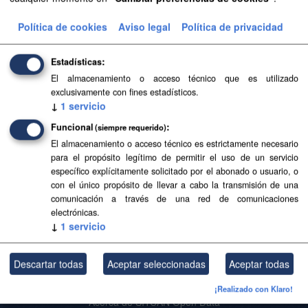
Grupos:
Hacienda
Política de cookies
Aviso legal
Política de privacidad
Filtrar Resultados
Estadísticas
El almacenamiento o acceso técnico que es utilizado
Encuestas de Infraestructuras y Equipamientos
exclusivamente con fines estadísticos.
Locales (EIEL) de Canarias
↓
1
servicio
Encuestas de Infraestructuras y Equipamientos Locales del
Funcional
(siempre requerido)
Gobierno de Canarias procedentes de UNIFICA. UNIFICA
El almacenamiento o acceso técnico es estrictamente necesario
es un sistema aprobado por el Gobierno de Canarias
para el propósito legítimo de permitir el uso de un servicio
mediante...
específico explícitamente solicitado por el abonado o usuario, o
SHP
con el único propósito de llevar a cabo la transmisión de una
comunicación a través de una red de comunicaciones
electrónicas.
↓
1
servicio
Usted también puede acceder a este registro utilizando los
API
(ver
API Docs
).
Descartar todas
Aceptar seleccionadas
Aceptar todas
¡Realizado con Klaro!
Acerca de SITCAN Open Data