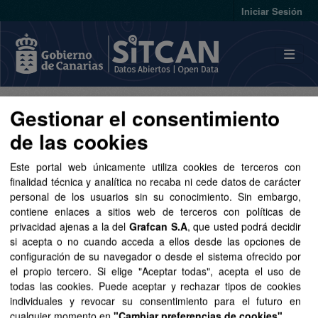
Skip to main content
Iniciar Sesión
Gestionar el consentimiento
Conjuntos de datos
de las cookies
Este portal web únicamente utiliza cookies de terceros con
finalidad técnica y analítica no recaba ni cede datos de carácter
personal de los usuarios sin su conocimiento. Sin embargo,
Ordenar por
contiene enlaces a sitios web de terceros con políticas de
privacidad ajenas a la del
Grafcan S.A
, que usted podrá decidir
si acepta o no cuando acceda a ellos desde las opciones de
1 conjunto de datos encontrado
configuración de su navegador o desde el sistema ofrecido por
el propio tercero. Si elige "Aceptar todas", acepta el uso de
Organizaciones:
todas las cookies. Puede aceptar y rechazar tipos de cookies
individuales y revocar su consentimiento para el futuro en
Hacienda y Relaciones con la Unión Europea
cualquier momento en
"Cambiar preferencias de cookies"
.