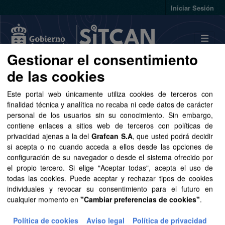
Skip to main content
Iniciar Sesión
Gestionar el consentimiento
de las cookies
Conjuntos de datos
Este portal web únicamente utiliza cookies de terceros con
finalidad técnica y analítica no recaba ni cede datos de carácter
personal de los usuarios sin su conocimiento. Sin embargo,
contiene enlaces a sitios web de terceros con políticas de
privacidad ajenas a la del
Grafcan S.A
, que usted podrá decidir
Ordenar por
si acepta o no cuando acceda a ellos desde las opciones de
configuración de su navegador o desde el sistema ofrecido por
el propio tercero. Si elige "Aceptar todas", acepta el uso de
Conjuntos de datos no
todas las cookies. Puede aceptar y rechazar tipos de cookies
encontrados
individuales y revocar su consentimiento para el futuro en
cualquier momento en
"Cambiar preferencias de cookies"
.
Organizaciones:
Política de cookies
Aviso legal
Política de privacidad