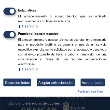
gobcan-politica-territorial-cohesion-social-y-aguas
Estadísticas
Formatos:
HTML
El almacenamiento o acceso técnico que es utilizado
Filtrar Resultados
exclusivamente con fines estadísticos.
↓
1
servicio
Funcional
(siempre requerido)
Por favor intente otra búsqueda.
El almacenamiento o acceso técnico es estrictamente necesario
para el propósito legítimo de permitir el uso de un servicio
específico explícitamente solicitado por el abonado o usuario, o
con el único propósito de llevar a cabo la transmisión de una
Usted también puede acceder a este registro utilizando los
API
(ver
comunicación a través de una red de comunicaciones
API Docs
).
electrónicas.
↓
1
servicio
Descartar todas
Aceptar seleccionadas
Aceptar todas
Acerca de SITCAN Open Data
Aviso Legal
¡Realizado con Klaro!
Datos Abiertos Gobierno de Canarias
Cambiar preferencias de cookies