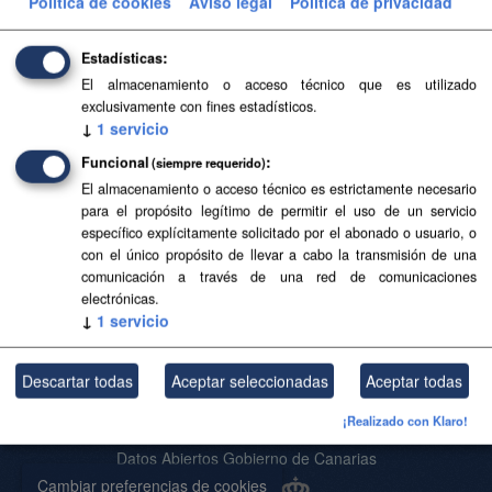
Política de cookies
Aviso legal
Política de privacidad
Filtrar Resultados
Estadísticas
El almacenamiento o acceso técnico que es utilizado
Base Topográfica a escala 1:5.000 de Canarias
exclusivamente con fines estadísticos.
(2004-2006)
↓
1
servicio
Base Topográfica a escala 1:5.000 de Canarias (2004-
Funcional
(siempre requerido)
2006)
El almacenamiento o acceso técnico es estrictamente necesario
para el propósito legítimo de permitir el uso de un servicio
CSV
SHP
SpatiaLite
específico explícitamente solicitado por el abonado o usuario, o
con el único propósito de llevar a cabo la transmisión de una
comunicación a través de una red de comunicaciones
Usted también puede acceder a este registro utilizando los
API
(ver
electrónicas.
API Docs
).
↓
1
servicio
Descartar todas
Aceptar seleccionadas
Aceptar todas
Acerca de SITCAN Open Data
¡Realizado con Klaro!
Aviso Legal
Datos Abiertos Gobierno de Canarias
Cambiar preferencias de cookies