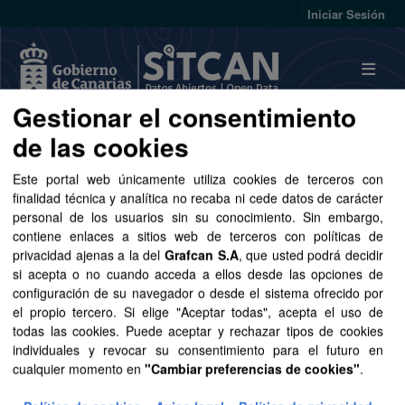
Skip to main content
Iniciar Sesión
Gestionar el consentimiento
de las cookies
Conjuntos de datos
Este portal web únicamente utiliza cookies de terceros con
finalidad técnica y analítica no recaba ni cede datos de carácter
personal de los usuarios sin su conocimiento. Sin embargo,
contiene enlaces a sitios web de terceros con políticas de
privacidad ajenas a la del
Grafcan S.A
, que usted podrá decidir
Ordenar por
si acepta o no cuando acceda a ellos desde las opciones de
configuración de su navegador o desde el sistema ofrecido por
1 conjunto de datos encontrado
el propio tercero. Si elige "Aceptar todas", acepta el uso de
todas las cookies. Puede aceptar y rechazar tipos de cookies
individuales y revocar su consentimiento para el futuro en
Organizaciones:
GRAFCAN
Formatos:
SHP
cualquier momento en
"Cambiar preferencias de cookies"
.
Etiquetas:
cartografía