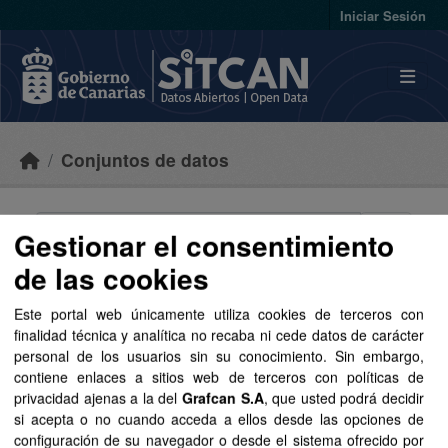
Skip to main content
Iniciar Sesión
Conjuntos de datos
Gestionar el consentimiento
de las cookies
Ordenar por
Este portal web únicamente utiliza cookies de terceros con
finalidad técnica y analítica no recaba ni cede datos de carácter
2 conjuntos de datos
personal de los usuarios sin su conocimiento. Sin embargo,
encontrados
contiene enlaces a sitios web de terceros con políticas de
privacidad ajenas a la del
Grafcan S.A
, que usted podrá decidir
si acepta o no cuando acceda a ellos desde las opciones de
Organizaciones:
GRAFCAN
Etiquetas:
configuración de su navegador o desde el sistema ofrecido por