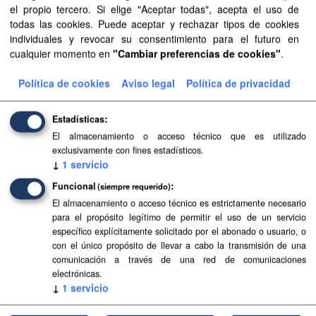
el propio tercero. Si elige "Aceptar todas", acepta el uso de
unidades administrativas
todas las cookies. Puede aceptar y rechazar tipos de cookies
Filtrar Resultados
individuales y revocar su consentimiento para el futuro en
cualquier momento en
"Cambiar preferencias de cookies"
.
Política de cookies
Aviso legal
Política de privacidad
Aguas canarias
Delimitación de las aguas canarias según la Ley 44/2010,
de 30 de diciembre. Esta delimitación está compuesta por
Estadísticas
líneas de base recta que unen extremos de islas o islotes.
El almacenamiento o acceso técnico que es utilizado
Las...
exclusivamente con fines estadísticos.
↓
1
servicio
SHP
Funcional
(siempre requerido)
El almacenamiento o acceso técnico es estrictamente necesario
Líneas de base recta
para el propósito legítimo de permitir el uso de un servicio
específico explícitamente solicitado por el abonado o usuario, o
Líneas de base recta de Canarias según el Real Decreto
con el único propósito de llevar a cabo la transmisión de una
2510/1977, de 5 de agosto, sobre trazado de líneas de
comunicación a través de una red de comunicaciones
base rectas en desarrollo de la Ley 20/1967, de 6 de abril,
electrónicas.
sobre...
↓
1
servicio
SHP