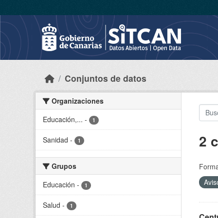
Skip to main content
Conjuntos de datos
Organizaciones
Educación,...
-
1
2 
Sanidad
-
1
Grupos
Forma
Avis
Educación
-
1
Salud
-
1
Cent