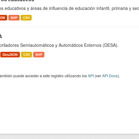
s educativos y áreas de influencia de educación infantil, primaria y s
SON
SHP
CSV
A
ibriladores Semiautomáticos y Automáticos Externos (DESA).
GeoJSON
CSV
SHP
ambién puede acceder a este registro utilizando los
API
(ver
API Docs
).