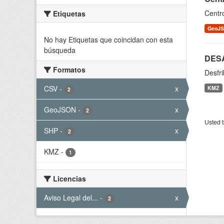
Centro
Etiquetas
GeoJ
No hay Etiquetas que coincidan con esta
búsqueda
DES
Formatos
Desfr
CSV
-
x
KMZ
2
GeoJSON
-
x
2
Usted t
SHP
-
x
2
KMZ
-
1
Licencias
Aviso Legal del...
-
x
2