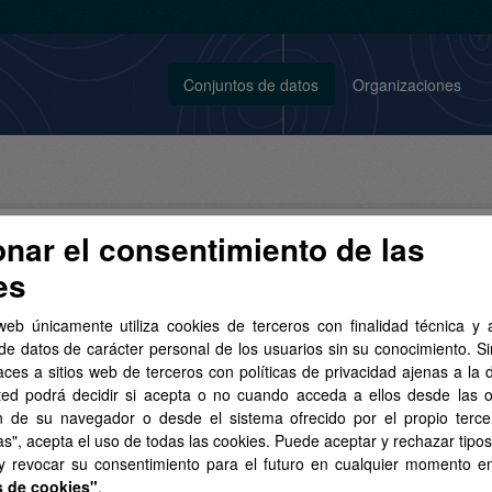
Conjuntos de datos
Organizaciones
onar el consentimiento de las
es
conjunto de datos encontrado
web únicamente utiliza cookies de terceros con finalidad técnica y a
de datos de carácter personal de los usuarios sin su conocimiento. S
aces a sitios web de terceros con políticas de privacidad ajenas a la 
tos:
CSV
GeoJSON
Organizaciones:
Sanidad
Licenci
ted podrá decidir si acepta o no cuando acceda a ellos desde las 
o Legal del Gobierno de Canarias
Grupos:
Salud
n de su navegador o desde el sistema ofrecido por el propio tercer
as", acepta el uso de todas las cookies. Puede aceptar y rechazar tipo
 y revocar su consentimiento para el futuro en cualquier momento 
s de cookies"
.
A