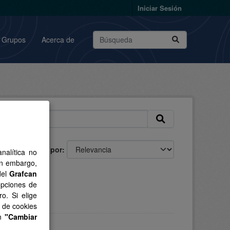
Iniciar Sesión
Grupos
Acerca de
Ordenar por
nalítica no
in embargo,
del
Grafcan
as:
opciones de
o. Si elige
s de cookies
en
"Cambiar