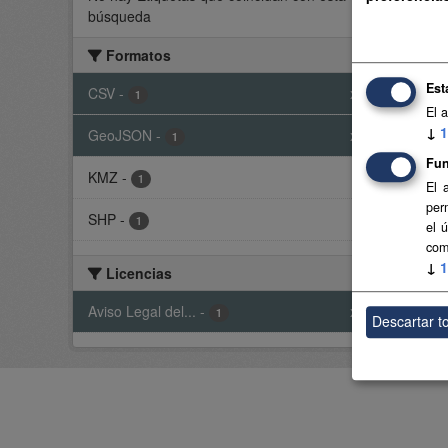
búsqueda
Desfr
Formatos
KMZ
Est
CSV
-
x
1
El 
Usted t
↓
1
GeoJSON
-
x
1
Fun
KMZ
-
1
El 
per
SHP
-
1
el 
com
↓
1
Licencias
Aviso Legal del...
-
x
1
Descartar t