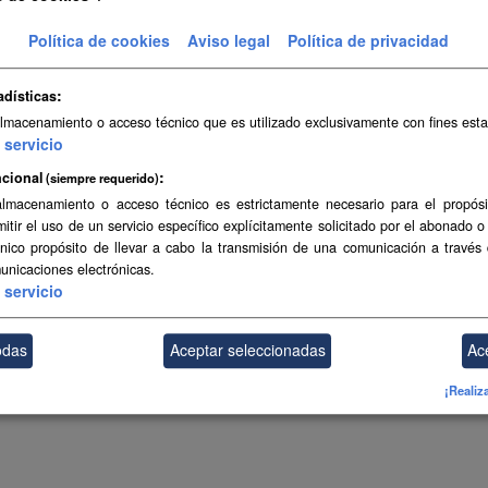
ibriladores Semiautomáticos y Automáticos Externos (DESA).
Política de cookies
Aviso legal
Política de privacidad
GeoJSON
CSV
SHP
adísticas
almacenamiento o acceso técnico que es utilizado exclusivamente con fines esta
ambién puede acceder a este registro utilizando los
API
(ver
API Docs
).
servicio
cional
(siempre requerido)
almacenamiento o acceso técnico es estrictamente necesario para el propósi
mitir el uso de un servicio específico explícitamente solicitado por el abonado o
único propósito de llevar a cabo la transmisión de una comunicación a través
unicaciones electrónicas.
servicio
odas
Aceptar seleccionadas
Ac
¡Realiz