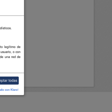
dísticos.
to legítimo de
 usuario, o con
 de una red de
eptar todas
ado con Klaro!