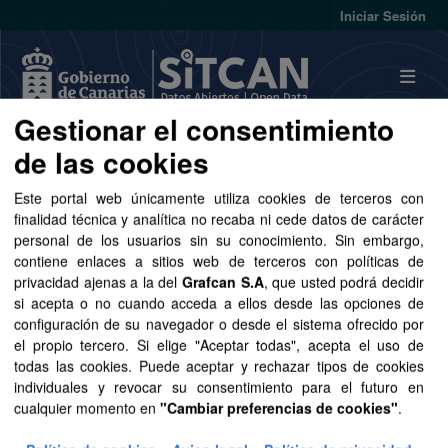
Skip to main content
Iniciar Sesión
Gestionar el consentimiento
de las cookies
Conjuntos de datos
Este portal web únicamente utiliza cookies de terceros con
finalidad técnica y analítica no recaba ni cede datos de carácter
personal de los usuarios sin su conocimiento. Sin embargo,
contiene enlaces a sitios web de terceros con políticas de
privacidad ajenas a la del
Grafcan S.A
, que usted podrá decidir
Ordenar por
si acepta o no cuando acceda a ellos desde las opciones de
configuración de su navegador o desde el sistema ofrecido por
1 conjunto de datos encontrado
el propio tercero. Si elige "Aceptar todas", acepta el uso de
todas las cookies. Puede aceptar y rechazar tipos de cookies
individuales y revocar su consentimiento para el futuro en
Formatos:
CSV
SHP
SpatiaLite
Grupos:
cualquier momento en
"Cambiar preferencias de cookies"
.
Sector público
Organizaciones:
GRAFCAN