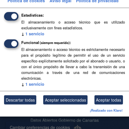
Política de cookies
Aviso legal
Política de privacidad
Filtrar Resultados
Estadísticas
El almacenamiento o acceso técnico que es utilizado
Base Topográfica a escala 1:5.000 de Canarias
exclusivamente con fines estadísticos.
(2004-2006)
↓
1
servicio
Base Topográfica a escala 1:5.000 de Canarias (2004-
Funcional
(siempre requerido)
2006)
El almacenamiento o acceso técnico es estrictamente necesario
para el propósito legítimo de permitir el uso de un servicio
CSV
SHP
SpatiaLite
específico explícitamente solicitado por el abonado o usuario, o
con el único propósito de llevar a cabo la transmisión de una
comunicación a través de una red de comunicaciones
Usted también puede acceder a este registro utilizando los
API
(ver
electrónicas.
API Docs
).
↓
1
servicio
Descartar todas
Aceptar seleccionadas
Aceptar todas
Acerca de SITCAN Open Data
¡Realizado con Klaro!
Aviso Legal
Datos Abiertos Gobierno de Canarias
Cambiar preferencias de cookies