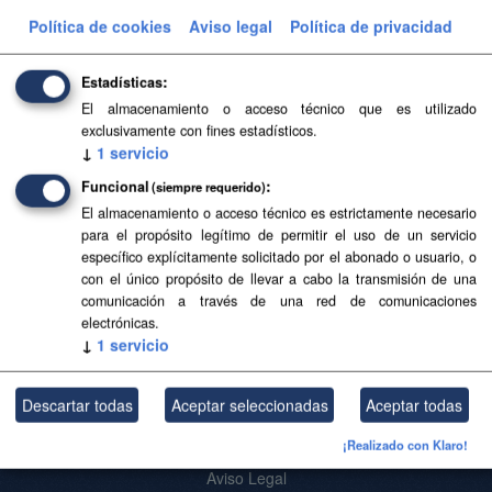
Aviso Legal del Gobierno de Canarias
Política de cookies
Aviso legal
Política de privacidad
Organizaciones:
Sanidad
Estadísticas
Filtrar Resultados
El almacenamiento o acceso técnico que es utilizado
exclusivamente con fines estadísticos.
↓
1
servicio
DESA
Funcional
(siempre requerido)
Desfribriladores Semiautomáticos y Automáticos Externos
El almacenamiento o acceso técnico es estrictamente necesario
(DESA).
para el propósito legítimo de permitir el uso de un servicio
específico explícitamente solicitado por el abonado o usuario, o
KMZ
GeoJSON
CSV
SHP
con el único propósito de llevar a cabo la transmisión de una
comunicación a través de una red de comunicaciones
electrónicas.
Usted también puede acceder a este registro utilizando los
API
(ver
↓
1
servicio
API Docs
).
Descartar todas
Aceptar seleccionadas
Aceptar todas
¡Realizado con Klaro!
Acerca de SITCAN Open Data
Aviso Legal