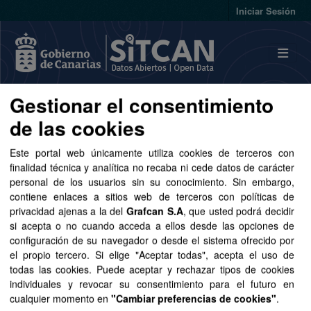
Skip to main content
Iniciar Sesión
Gestionar el consentimiento
Conjuntos de datos
de las cookies
Este portal web únicamente utiliza cookies de terceros con
finalidad técnica y analítica no recaba ni cede datos de carácter
personal de los usuarios sin su conocimiento. Sin embargo,
contiene enlaces a sitios web de terceros con políticas de
Ordenar por
privacidad ajenas a la del
Grafcan S.A
, que usted podrá decidir
si acepta o no cuando acceda a ellos desde las opciones de
1 conjunto de datos encontrado
configuración de su navegador o desde el sistema ofrecido por
el propio tercero. Si elige "Aceptar todas", acepta el uso de
todas las cookies. Puede aceptar y rechazar tipos de cookies
Formatos:
CSV
SHP
GeoJSON
Grupos:
individuales y revocar su consentimiento para el futuro en
cualquier momento en
"Cambiar preferencias de cookies"
.
Salud
Licencias: