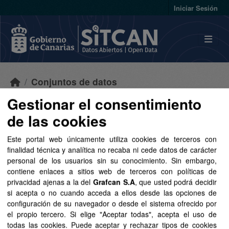
Skip to main content
Iniciar Sesión
Conjuntos de datos
Gestionar el consentimiento
de las cookies
Este portal web únicamente utiliza cookies de terceros con
Ordenar por
finalidad técnica y analítica no recaba ni cede datos de carácter
personal de los usuarios sin su conocimiento. Sin embargo,
contiene enlaces a sitios web de terceros con políticas de
2 conjuntos de datos
privacidad ajenas a la del
Grafcan S.A
, que usted podrá decidir
encontrados
si acepta o no cuando acceda a ellos desde las opciones de
configuración de su navegador o desde el sistema ofrecido por
el propio tercero. Si elige "Aceptar todas", acepta el uso de
Formatos:
CSV
SHP
GeoJSON
Licencias:
todas las cookies. Puede aceptar y rechazar tipos de cookies