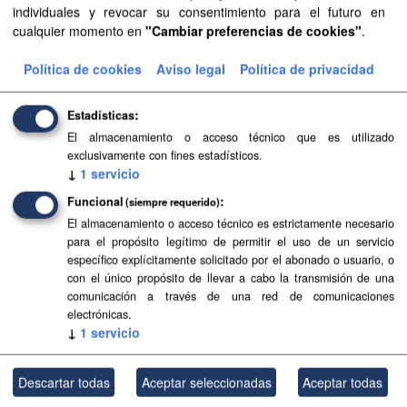
individuales y revocar su consentimiento para el futuro en
Aviso Legal del Gobierno de Canarias
cualquier momento en
"Cambiar preferencias de cookies"
.
Filtrar Resultados
Política de cookies
Aviso legal
Política de privacidad
Centros educativos
Estadísticas
Centros educativos y áreas de influencia de educación
El almacenamiento o acceso técnico que es utilizado
infantil, primaria y secundaria de Canarias.
exclusivamente con fines estadísticos.
↓
1
servicio
GeoJSON
SHP
CSV
Funcional
(siempre requerido)
El almacenamiento o acceso técnico es estrictamente necesario
DESA
para el propósito legítimo de permitir el uso de un servicio
específico explícitamente solicitado por el abonado o usuario, o
Desfribriladores Semiautomáticos y Automáticos Externos
con el único propósito de llevar a cabo la transmisión de una
(DESA).
comunicación a través de una red de comunicaciones
KMZ
GeoJSON
CSV
SHP
electrónicas.
↓
1
servicio
Usted también puede acceder a este registro utilizando los
API
(ver
Descartar todas
Aceptar seleccionadas
Aceptar todas
API Docs
).