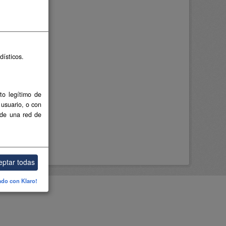
dísticos.
to legítimo de
 usuario, o con
 de una red de
eptar todas
ado con Klaro!