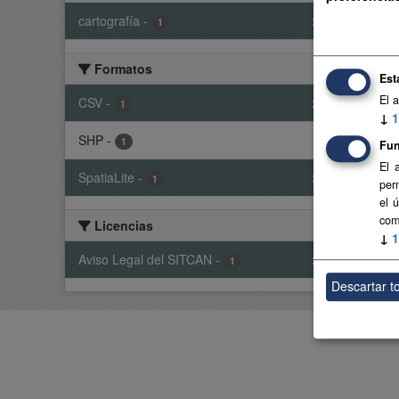
cartografía
-
x
Base 
1
CSV
Formatos
Est
El 
CSV
-
x
1
Usted t
↓
1
SHP
-
1
Fun
El 
SpatiaLite
-
x
1
per
el 
com
Licencias
↓
1
Aviso Legal del SITCAN
-
x
1
Descartar t