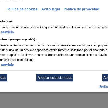
Topográfica a escala 1:5.000 de Canarias (2004-2006)
Política de cookies
Aviso legal
Política de privacidad
SHP
SpatiaLite
adísticas
almacenamiento o acceso técnico que es utilizado exclusivamente con fines esta
ambién puede acceder a este registro utilizando los
API
(ver
API Docs
).
servicio
cional
(siempre requerido)
almacenamiento o acceso técnico es estrictamente necesario para el propósi
mitir el uso de un servicio específico explícitamente solicitado por el abonado o
único propósito de llevar a cabo la transmisión de una comunicación a través
unicaciones electrónicas.
servicio
odas
Aceptar seleccionadas
Ac
¡Realiz