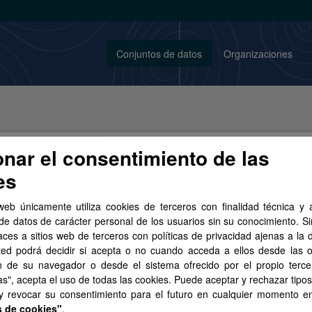
Conjuntos de datos
Organizaciones
onar el consentimiento de las
es
conjunto de datos encontrado
web únicamente utiliza cookies de terceros con finalidad técnica y a
de datos de carácter personal de los usuarios sin su conocimiento. S
aces a sitios web de terceros con políticas de privacidad ajenas a la 
tos:
CSV
SpatiaLite
Etiquetas:
cartografía
Licencias:
ted podrá decidir si acepta o no cuando acceda a ellos desde las 
o Legal del SITCAN
Grupos:
Sector público
Organizaciones:
n de su navegador o desde el sistema ofrecido por el propio tercer
as", acepta el uso de todas las cookies. Puede aceptar y rechazar tipo
 y revocar su consentimiento para el futuro en cualquier momento 
s de cookies"
.
Topográfica a escala 1:5.000 de Canarias (2004-2006)