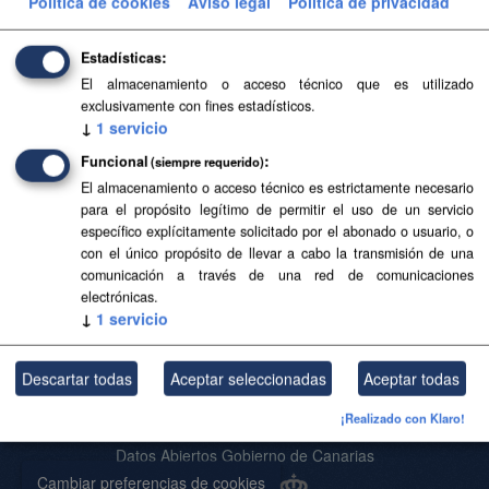
Política de cookies
Aviso legal
Política de privacidad
Filtrar Resultados
Estadísticas
El almacenamiento o acceso técnico que es utilizado
Base Topográfica a escala 1:5.000 de Canarias
exclusivamente con fines estadísticos.
(2004-2006)
↓
1
servicio
Base Topográfica a escala 1:5.000 de Canarias (2004-
Funcional
(siempre requerido)
2006)
El almacenamiento o acceso técnico es estrictamente necesario
para el propósito legítimo de permitir el uso de un servicio
CSV
SHP
SpatiaLite
específico explícitamente solicitado por el abonado o usuario, o
con el único propósito de llevar a cabo la transmisión de una
comunicación a través de una red de comunicaciones
Usted también puede acceder a este registro utilizando los
API
(ver
electrónicas.
API Docs
).
↓
1
servicio
Descartar todas
Aceptar seleccionadas
Aceptar todas
Acerca de SITCAN Open Data
¡Realizado con Klaro!
Aviso Legal
Datos Abiertos Gobierno de Canarias
Cambiar preferencias de cookies