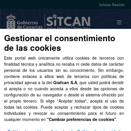
Skip to main content
Iniciar Sesión
Gestionar el consentimiento
de las cookies
Conjuntos de datos
Este portal web únicamente utiliza cookies de terceros con
finalidad técnica y analítica no recaba ni cede datos de carácter
personal de los usuarios sin su conocimiento. Sin embargo,
contiene enlaces a sitios web de terceros con políticas de
privacidad ajenas a la del
Grafcan S.A
, que usted podrá decidir
Ordenar por
si acepta o no cuando acceda a ellos desde las opciones de
configuración de su navegador o desde el sistema ofrecido por
1 conjunto de datos encontrado
el propio tercero. Si elige "Aceptar todas", acepta el uso de
todas las cookies. Puede aceptar y rechazar tipos de cookies
individuales y revocar su consentimiento para el futuro en
Formatos:
CSV
SpatiaLite
SHP
Etiquetas:
cualquier momento en
"Cambiar preferencias de cookies"
.
cartografía
Licencias:
Aviso Legal del SITCAN