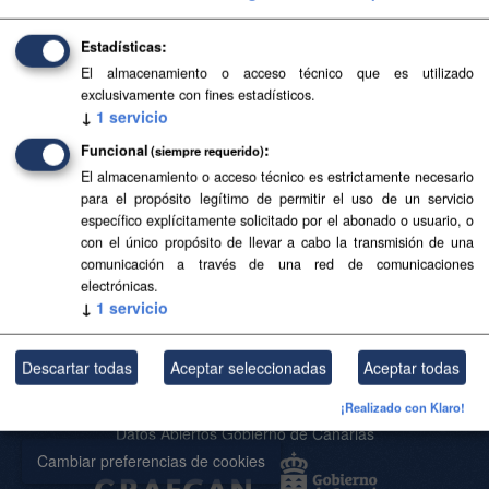
Filtrar Resultados
Estadísticas
El almacenamiento o acceso técnico que es utilizado
exclusivamente con fines estadísticos.
Islas y municipios
↓
1
servicio
Delimitaciones territoriales de islas y municipios. Los
Funcional
(siempre requerido)
límites reflejados carecen de carácter oficial.
El almacenamiento o acceso técnico es estrictamente necesario
SHP
GeoJSON
SVG
para el propósito legítimo de permitir el uso de un servicio
específico explícitamente solicitado por el abonado o usuario, o
con el único propósito de llevar a cabo la transmisión de una
Usted también puede acceder a este registro utilizando los
API
(ver
comunicación a través de una red de comunicaciones
API Docs
).
electrónicas.
↓
1
servicio
Descartar todas
Aceptar seleccionadas
Aceptar todas
Acerca de SITCAN Open Data
Aviso Legal
¡Realizado con Klaro!
Datos Abiertos Gobierno de Canarias
Cambiar preferencias de cookies