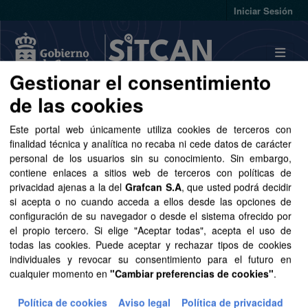
Skip to main content
Iniciar Sesión
Gestionar el consentimiento
de las cookies
Conjuntos de datos
Este portal web únicamente utiliza cookies de terceros con
finalidad técnica y analítica no recaba ni cede datos de carácter
personal de los usuarios sin su conocimiento. Sin embargo,
contiene enlaces a sitios web de terceros con políticas de
privacidad ajenas a la del
Grafcan S.A
, que usted podrá decidir
Ordenar por
si acepta o no cuando acceda a ellos desde las opciones de
configuración de su navegador o desde el sistema ofrecido por
el propio tercero. Si elige "Aceptar todas", acepta el uso de
1 conjunto de datos encontrado
todas las cookies. Puede aceptar y rechazar tipos de cookies
individuales y revocar su consentimiento para el futuro en
cualquier momento en
"Cambiar preferencias de cookies"
.
Formatos:
GeoJSON
SHP
Grupos:
Sector público
Organizaciones:
GRAFCAN
Política de cookies
Aviso legal
Política de privacidad