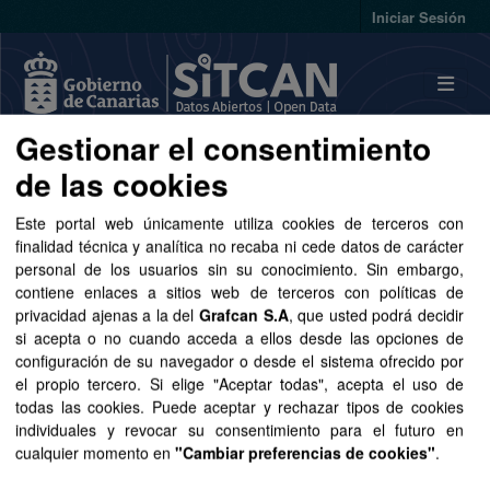
Skip to main content
Iniciar Sesión
Gestionar el consentimiento
Conjuntos de datos
de las cookies
Este portal web únicamente utiliza cookies de terceros con
finalidad técnica y analítica no recaba ni cede datos de carácter
personal de los usuarios sin su conocimiento. Sin embargo,
contiene enlaces a sitios web de terceros con políticas de
privacidad ajenas a la del
Grafcan S.A
, que usted podrá decidir
Ordenar por
si acepta o no cuando acceda a ellos desde las opciones de
configuración de su navegador o desde el sistema ofrecido por
1 conjunto de datos encontrado
el propio tercero. Si elige "Aceptar todas", acepta el uso de
todas las cookies. Puede aceptar y rechazar tipos de cookies
individuales y revocar su consentimiento para el futuro en
Formatos:
GeoJSON
SHP
SVG
cualquier momento en
"Cambiar preferencias de cookies"
.
Organizaciones:
GRAFCAN
Licencias: