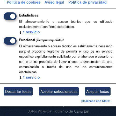
Política de cookies
Aviso legal
Política de privacidad
Aviso Legal del SITCAN
Filtrar Resultados
Estadísticas
El almacenamiento o acceso técnico que es utilizado
exclusivamente con fines estadísticos.
Islas y municipios
↓
1
servicio
Delimitaciones territoriales de islas y municipios. Los
Funcional
(siempre requerido)
límites reflejados carecen de carácter oficial.
El almacenamiento o acceso técnico es estrictamente necesario
para el propósito legítimo de permitir el uso de un servicio
SHP
GeoJSON
SVG
específico explícitamente solicitado por el abonado o usuario, o
con el único propósito de llevar a cabo la transmisión de una
comunicación a través de una red de comunicaciones
Usted también puede acceder a este registro utilizando los
API
(ver
electrónicas.
API Docs
).
↓
1
servicio
Descartar todas
Aceptar seleccionadas
Aceptar todas
Acerca de SITCAN Open Data
¡Realizado con Klaro!
Aviso Legal
Datos Abiertos Gobierno de Canarias