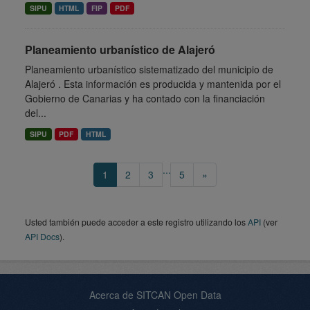
SIPU
HTML
FIP
PDF
Planeamiento urbanístico de Alajeró
Planeamiento urbanístico sistematizado del municipio de
Alajeró . Esta información es producida y mantenida por el
Gobierno de Canarias y ha contado con la financiación
del...
SIPU
PDF
HTML
...
1
2
3
5
»
Usted también puede acceder a este registro utilizando los
API
(ver
API Docs
).
Acerca de SITCAN Open Data