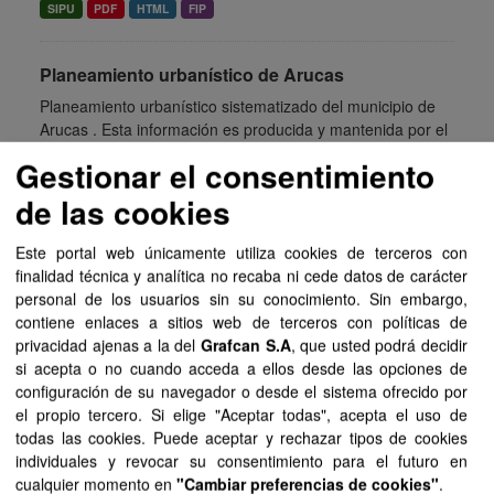
SIPU
PDF
HTML
FIP
Planeamiento urbanístico de Arucas
Planeamiento urbanístico sistematizado del municipio de
Arucas . Esta información es producida y mantenida por el
Gobierno de Canarias y ha contado con la financiación
Gestionar el consentimiento
del...
de las cookies
SIPU
PDF
HTML
FIP
Este portal web únicamente utiliza cookies de terceros con
Planeamiento urbanístico de Barlovento
finalidad técnica y analítica no recaba ni cede datos de carácter
personal de los usuarios sin su conocimiento. Sin embargo,
Planeamiento urbanístico sistematizado del municipio de
contiene enlaces a sitios web de terceros con políticas de
Barlovento . Esta información es producida y mantenida
privacidad ajenas a la del
Grafcan S.A
, que usted podrá decidir
por el Gobierno de Canarias y ha contado con la
si acepta o no cuando acceda a ellos desde las opciones de
financiación del...
configuración de su navegador o desde el sistema ofrecido por
SIPU
PDF
HTML
FIP
el propio tercero. Si elige "Aceptar todas", acepta el uso de
todas las cookies. Puede aceptar y rechazar tipos de cookies
individuales y revocar su consentimiento para el futuro en
Planeamiento urbanístico de Tuineje
cualquier momento en
"Cambiar preferencias de cookies"
.