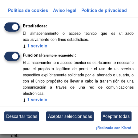
Planeamiento urbanístico sistematizado del municipio de
Política de cookies
Aviso legal
Política de privacidad
Tuineje . Esta información es producida y mantenida por el
Gobierno de Canarias y ha contado con la financiación
del...
Estadísticas
SIPU
PDF
HTML
FIP
El almacenamiento o acceso técnico que es utilizado
exclusivamente con fines estadísticos.
↓
1
servicio
Planeamiento urbanístico de Adeje
Funcional
(siempre requerido)
Planeamiento urbanístico sistematizado del municipio de
El almacenamiento o acceso técnico es estrictamente necesario
Adeje . Esta información es producida y mantenida por el
para el propósito legítimo de permitir el uso de un servicio
Gobierno de Canarias y ha contado con la financiación
específico explícitamente solicitado por el abonado o usuario, o
del...
con el único propósito de llevar a cabo la transmisión de una
comunicación a través de una red de comunicaciones
SIPU
PDF
HTML
FIP
electrónicas.
↓
1
servicio
Planeamiento urbanístico de El Pinar
Planeamiento urbanístico sistematizado del municipio de El
Descartar todas
Aceptar seleccionadas
Aceptar todas
Pinar . Esta información es producida y mantenida por el
¡Realizado con Klaro!
Gobierno de Canarias y ha contado con la financiación
del...