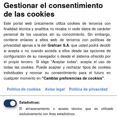
Planeamiento urbanístico de Vilaflor
Gestionar el consentimiento
Planeamiento urbanístico sistematizado del municipio de
de las cookies
Vilaflor . Esta información es producida y mantenida por el
Gobierno de Canarias y ha contado con la financiación
Este portal web únicamente utiliza cookies de terceros con
del...
finalidad técnica y analítica no recaba ni cede datos de carácter
FIP
SIPU
PDF
HTML
personal de los usuarios sin su conocimiento. Sin embargo,
contiene enlaces a sitios web de terceros con políticas de
privacidad ajenas a la del
Grafcan S.A
, que usted podrá decidir
Planeamiento urbanístico de Vega de San Mateo
si acepta o no cuando acceda a ellos desde las opciones de
Planeamiento urbanístico sistematizado del municipio de
configuración de su navegador o desde el sistema ofrecido por
Vega de San Mateo . Esta información es producida y
el propio tercero. Si elige "Aceptar todas", acepta el uso de
mantenida por el Gobierno de Canarias y ha contado con
todas las cookies. Puede aceptar y rechazar tipos de cookies
la...
individuales y revocar su consentimiento para el futuro en
cualquier momento en
"Cambiar preferencias de cookies"
.
SIPU
PDF
HTML
FIP
Política de cookies
Aviso legal
Política de privacidad
Planeamiento urbanístico de Valverde
Estadísticas
Planeamiento urbanístico sistematizado del municipio de
El almacenamiento o acceso técnico que es utilizado
Valverde . Esta información es producida y mantenida por
exclusivamente con fines estadísticos.
el Gobierno de Canarias y ha contado con la financiación