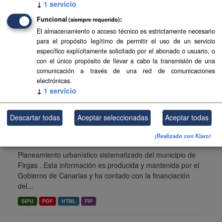
↓
1
servicio
del...
Funcional
(siempre requerido)
FIP
SIPU
PDF
HTML
El almacenamiento o acceso técnico es estrictamente necesario
para el propósito legítimo de permitir el uso de un servicio
Planeamiento urbanístico de Tijarafe
específico explícitamente solicitado por el abonado o usuario, o
con el único propósito de llevar a cabo la transmisión de una
Planeamiento urbanístico sistematizado del municipio de
comunicación a través de una red de comunicaciones
Tijarafe . Esta información es producida y mantenida por el
electrónicas.
Gobierno de Canarias y ha contado con la financiación
↓
1
servicio
del...
SIPU
HTML
FIP
PDF
Descartar todas
Aceptar seleccionadas
Aceptar todas
¡Realizado con Klaro!
Planeamiento urbanístico de Firgas
Planeamiento urbanístico sistematizado del municipio de
Firgas . Esta información es producida y mantenida por el
Gobierno de Canarias y ha contado con la financiación
del...
SIPU
PDF
HTML
FIP