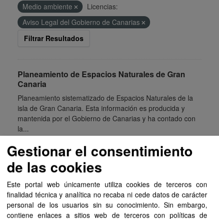
Medio ambiente
Licencias:
Aviso Legal del Gobierno de Canarias
Filtrar Resultados
Planeamiento de Espacios Naturales de Gran
Canaria
Planeamiento sistematizado de Espacios Naturales de la
isla de Gran Canaria. Esta información es producida y
mantenida por el Gobierno de Canarias y ha contado con
la...
SIPU
PDF
HTML
FIP
Gestionar el consentimiento
de las cookies
Planeamiento de Espacios Naturales de Tenerife
Este portal web únicamente utiliza cookies de terceros con
Planeamiento sistematizado de Espacios Naturales de la
finalidad técnica y analítica no recaba ni cede datos de carácter
isla de Tenerife. Esta información es producida y
personal de los usuarios sin su conocimiento. Sin embargo,
mantenida por el Gobierno de Canarias y ha contado con
contiene enlaces a sitios web de terceros con políticas de
la financiación...