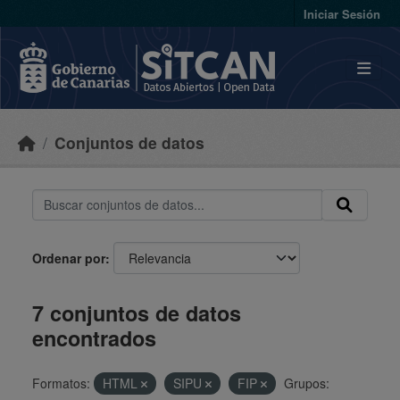
Skip to main content
Iniciar Sesión
Conjuntos de datos
Ordenar por
7 conjuntos de datos
encontrados
Formatos:
HTML
SIPU
FIP
Grupos: