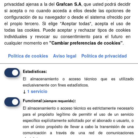
privacidad ajenas a la del
Grafcan S.A
, que usted podrá decidir
SIPU
PDF
HTML
FIP
si acepta o no cuando acceda a ellos desde las opciones de
configuración de su navegador o desde el sistema ofrecido por
el propio tercero. Si elige "Aceptar todas", acepta el uso de
Planeamiento de Espacios Naturales de La Palma
todas las cookies. Puede aceptar y rechazar tipos de cookies
Planeamiento sistematizado de Espacios Naturales de la
individuales y revocar su consentimiento para el futuro en
isla de La Palma. Esta información es producida y
cualquier momento en
"Cambiar preferencias de cookies"
.
mantenida por el Gobierno de Canarias y ha contado con
la financiación...
Política de cookies
Aviso legal
Política de privacidad
SIPU
PDF
HTML
FIP
Estadísticas
El almacenamiento o acceso técnico que es utilizado
Planeamiento de Espacios Naturales de
exclusivamente con fines estadísticos.
Lanzarote
↓
1
servicio
Planeamiento sistematizado de Espacios Naturales de la
Funcional
(siempre requerido)
isla de Lanzarote. Esta información es producida y
El almacenamiento o acceso técnico es estrictamente necesario
mantenida por el Gobierno de Canarias y ha contado con
para el propósito legítimo de permitir el uso de un servicio
la financiación...
específico explícitamente solicitado por el abonado o usuario, o
con el único propósito de llevar a cabo la transmisión de una
SIPU
PDF
HTML
FIP
comunicación a través de una red de comunicaciones