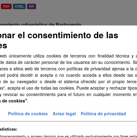
PDF
HTML
FIP
eamiento urbanístico de Barlovento
onar el consentimiento de las
miento urbanístico sistematizado del municipio de Barlovento . Esta 
arias y ha contado con la financiación del...
es
PDF
HTML
FIP
web únicamente utiliza cookies de terceros con finalidad técnica y a
de datos de carácter personal de los usuarios sin su conocimiento. S
amiento urbanístico de Tuineje
aces a sitios web de terceros con políticas de privacidad ajenas a la 
ted podrá decidir si acepta o no cuando acceda a ellos desde las 
miento urbanístico sistematizado del municipio de Tuineje . Esta info
n de su navegador o desde el sistema ofrecido por el propio tercer
as y ha contado con la financiación del...
as", acepta el uso de todas las cookies. Puede aceptar y rechazar tipo
PDF
HTML
FIP
 y revocar su consentimiento para el futuro en cualquier momento 
s de cookies"
.
eamiento urbanístico de Adeje
Política de cookies
Aviso legal
Política de privacidad
miento urbanístico sistematizado del municipio de Adeje . Esta infor
as y ha contado con la financiación del...
adísticas
PDF
HTML
FIP
almacenamiento o acceso técnico que es utilizado exclusivamente con fines esta