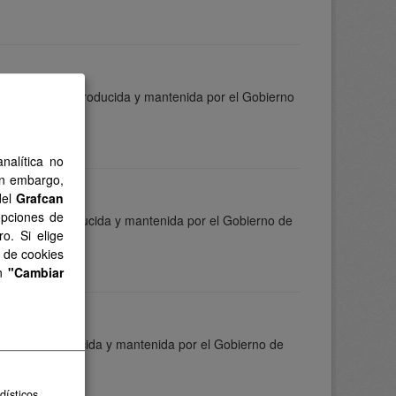
información es producida y mantenida por el Gobierno
nalítica no
in embargo,
del
Grafcan
opciones de
rmación es producida y mantenida por el Gobierno de
o. Si elige
s de cookies
en
"Cambiar
mación es producida y mantenida por el Gobierno de
dísticos.