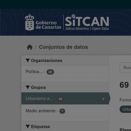
Skip to main content
Conjuntos de datos
Organizaciones
Política...
-
69
69
Grupos
Urbanismo e...
-
x
69
Forma
Urba
Medio ambiente
-
7
Etiquetas
Plan