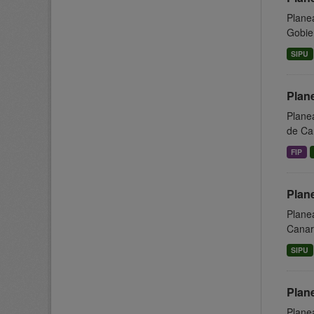
Planea
Gobier
SIPU
Plan
Planea
de Can
FIP
Plan
Planea
Canari
SIPU
Plane
Planea