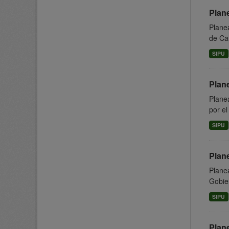
Plan
Planea
de Can
SIPU
Plan
Planea
por el
SIPU
Plan
Planea
Gobier
SIPU
Plan