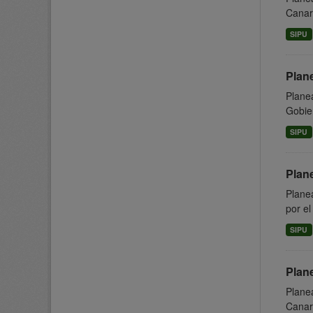
Canari
SIPU
Plan
Planea
Gobier
SIPU
Plan
Planea
por el
SIPU
Plan
Planea
Canari