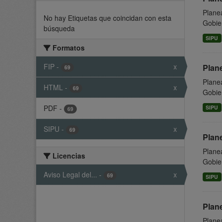
Planea
No hay Etiquetas que coincidan con esta
Gobier
búsqueda
SIPU
Formatos
FIP
-
x
Plan
69
Planea
HTML
-
x
69
Gobier
PDF
-
SIPU
69
SIPU
-
x
69
Plan
Planea
Licencias
Gobier
Aviso Legal del...
-
x
69
SIPU
Plane
Planea