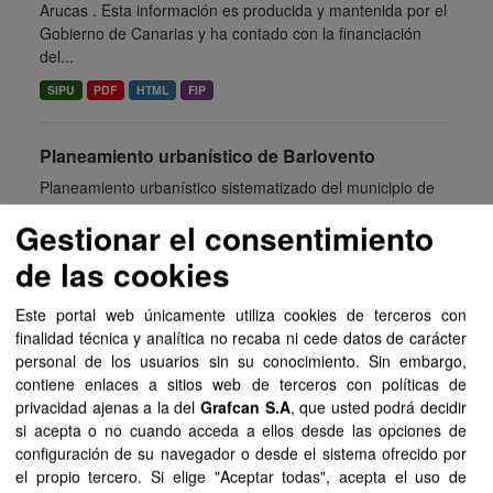
Arucas . Esta información es producida y mantenida por el
Gobierno de Canarias y ha contado con la financiación
del...
SIPU
PDF
HTML
FIP
Planeamiento urbanístico de Barlovento
Planeamiento urbanístico sistematizado del municipio de
Barlovento . Esta información es producida y mantenida
Gestionar el consentimiento
por el Gobierno de Canarias y ha contado con la
financiación del...
de las cookies
SIPU
PDF
HTML
FIP
Este portal web únicamente utiliza cookies de terceros con
finalidad técnica y analítica no recaba ni cede datos de carácter
Planeamiento urbanístico de Tuineje
personal de los usuarios sin su conocimiento. Sin embargo,
contiene enlaces a sitios web de terceros con políticas de
Planeamiento urbanístico sistematizado del municipio de
privacidad ajenas a la del
Grafcan S.A
, que usted podrá decidir
Tuineje . Esta información es producida y mantenida por el
si acepta o no cuando acceda a ellos desde las opciones de
Gobierno de Canarias y ha contado con la financiación
configuración de su navegador o desde el sistema ofrecido por
del...
el propio tercero. Si elige "Aceptar todas", acepta el uso de
SIPU
PDF
HTML
FIP