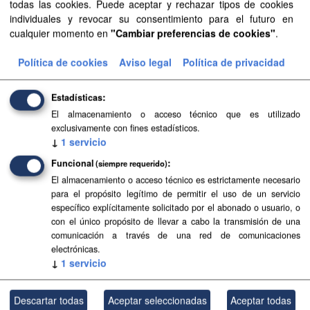
todas las cookies. Puede aceptar y rechazar tipos de cookies
individuales y revocar su consentimiento para el futuro en
cualquier momento en
"Cambiar preferencias de cookies"
.
Planeamiento urbanístico de Adeje
Planeamiento urbanístico sistematizado del municipio de
Política de cookies
Aviso legal
Política de privacidad
Adeje . Esta información es producida y mantenida por el
Gobierno de Canarias y ha contado con la financiación
Estadísticas
del...
El almacenamiento o acceso técnico que es utilizado
SIPU
PDF
HTML
FIP
exclusivamente con fines estadísticos.
↓
1
servicio
Funcional
(siempre requerido)
Planeamiento de Espacios Naturales de Gran
Canaria
El almacenamiento o acceso técnico es estrictamente necesario
para el propósito legítimo de permitir el uso de un servicio
Planeamiento sistematizado de Espacios Naturales de la
específico explícitamente solicitado por el abonado o usuario, o
isla de Gran Canaria. Esta información es producida y
con el único propósito de llevar a cabo la transmisión de una
mantenida por el Gobierno de Canarias y ha contado con
comunicación a través de una red de comunicaciones
la...
electrónicas.
↓
1
servicio
SIPU
PDF
HTML
FIP
Descartar todas
Aceptar seleccionadas
Aceptar todas
Planeamiento de Espacios Naturales de Tenerife