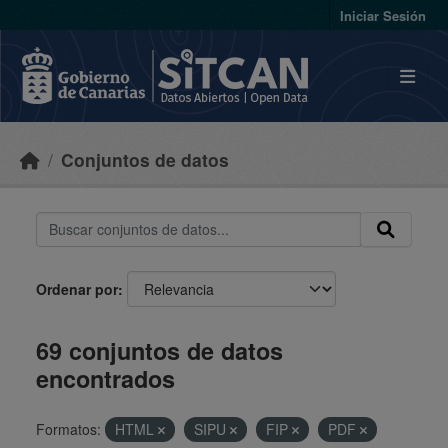
Skip to main content
Iniciar Sesión
Conjuntos de datos
Ordenar por
69 conjuntos de datos
encontrados
Formatos:
HTML
SIPU
FIP
PDF