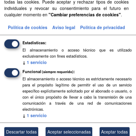
todas las cookies. Puede aceptar y rechazar tipos de cookies
individuales y revocar su consentimiento para el futuro en
cualquier momento en
"Cambiar preferencias de cookies"
.
Planeamiento urbanístico de Adeje
Planeamiento urbanístico sistematizado del municipio de
Política de cookies
Aviso legal
Política de privacidad
Adeje . Esta información es producida y mantenida por el
Gobierno de Canarias y ha contado con la financiación
Estadísticas
del...
El almacenamiento o acceso técnico que es utilizado
SIPU
PDF
HTML
FIP
exclusivamente con fines estadísticos.
↓
1
servicio
Funcional
(siempre requerido)
Planeamiento de Espacios Naturales de Gran
Canaria
El almacenamiento o acceso técnico es estrictamente necesario
para el propósito legítimo de permitir el uso de un servicio
Planeamiento sistematizado de Espacios Naturales de la
específico explícitamente solicitado por el abonado o usuario, o
isla de Gran Canaria. Esta información es producida y
con el único propósito de llevar a cabo la transmisión de una
mantenida por el Gobierno de Canarias y ha contado con
comunicación a través de una red de comunicaciones
la...
electrónicas.
↓
1
servicio
SIPU
PDF
HTML
FIP
Descartar todas
Aceptar seleccionadas
Aceptar todas
Planeamiento de Espacios Naturales de Tenerife