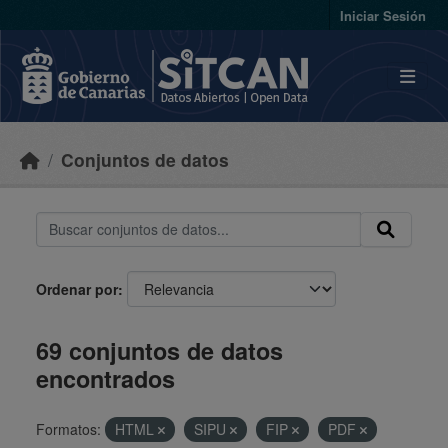
Skip to main content
Iniciar Sesión
Conjuntos de datos
Ordenar por
69 conjuntos de datos
encontrados
Formatos:
HTML
SIPU
FIP
PDF