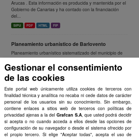
Arucas . Esta información es producida y mantenida por el
Gobierno de Canarias y ha contado con la financiación
del...
SIPU
PDF
HTML
FIP
Planeamiento urbanístico de Barlovento
Planeamiento urbanístico sistematizado del municipio de
Barlovento . Esta información es producida y mantenida
Gestionar el consentimiento
por el Gobierno de Canarias y ha contado con la
financiación del...
de las cookies
SIPU
PDF
HTML
FIP
Este portal web únicamente utiliza cookies de terceros con
finalidad técnica y analítica no recaba ni cede datos de carácter
Planeamiento urbanístico de Tuineje
personal de los usuarios sin su conocimiento. Sin embargo,
contiene enlaces a sitios web de terceros con políticas de
Planeamiento urbanístico sistematizado del municipio de
privacidad ajenas a la del
Grafcan S.A
, que usted podrá decidir
Tuineje . Esta información es producida y mantenida por el
si acepta o no cuando acceda a ellos desde las opciones de
Gobierno de Canarias y ha contado con la financiación
configuración de su navegador o desde el sistema ofrecido por
del...
el propio tercero. Si elige "Aceptar todas", acepta el uso de
SIPU
PDF
HTML
FIP