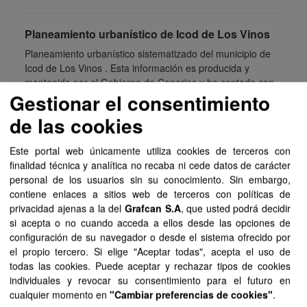
Planeamiento urbanístico de Icod de Los Vinos
Planeamiento urbanístico sistematizado del municipio de
Icod de Los Vinos . Esta información es producida y
mantenida por el Gobierno de Canarias y ha contado con
Gestionar el consentimiento
la...
de las cookies
SIPU
PDF
HTML
FIP
Este portal web únicamente utiliza cookies de terceros con
Planeamiento urbanístico de Garachico
finalidad técnica y analítica no recaba ni cede datos de carácter
Planeamiento urbanístico sistematizado del municipio de
personal de los usuarios sin su conocimiento. Sin embargo,
Garachico . Esta información es producida y mantenida por
contiene enlaces a sitios web de terceros con políticas de
el Gobierno de Canarias y ha contado con la financiación
privacidad ajenas a la del
Grafcan S.A
, que usted podrá decidir
del...
si acepta o no cuando acceda a ellos desde las opciones de
configuración de su navegador o desde el sistema ofrecido por
SIPU
PDF
HTML
FIP
el propio tercero. Si elige "Aceptar todas", acepta el uso de
todas las cookies. Puede aceptar y rechazar tipos de cookies
individuales y revocar su consentimiento para el futuro en
Planeamiento urbanístico de Tías
cualquier momento en
"Cambiar preferencias de cookies"
.
Planeamiento urbanístico sistematizado del municipio de