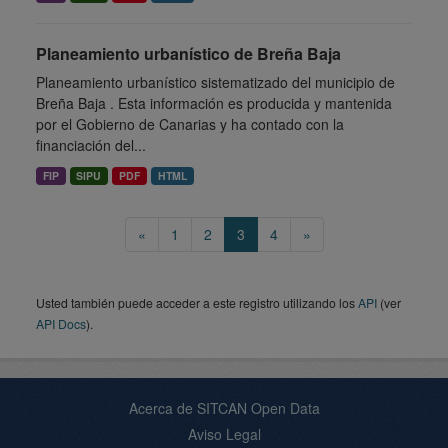
Planeamiento urbanístico de Breña Baja
Planeamiento urbanístico sistematizado del municipio de
Breña Baja . Esta información es producida y mantenida
por el Gobierno de Canarias y ha contado con la
financiación del...
FIP
SIPU
PDF
HTML
«
1
2
3
4
»
Usted también puede acceder a este registro utilizando los
API
(ver
API Docs
).
Acerca de SITCAN Open Data
Aviso Legal