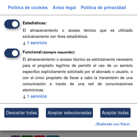
Tías . Esta información es producida y mantenida por el
Política de cookies
Aviso legal
Política de privacidad
Gobierno de Canarias y ha contado con la financiación
del...
Estadísticas
SIPU
HTML
FIP
PDF
El almacenamiento o acceso técnico que es utilizado
exclusivamente con fines estadísticos.
↓
1
servicio
Planeamiento urbanístico de Betancuria
Funcional
(siempre requerido)
Planeamiento urbanístico sistematizado del municipio de
El almacenamiento o acceso técnico es estrictamente necesario
Betancuria . Esta información es producida y mantenida
para el propósito legítimo de permitir el uso de un servicio
por el Gobierno de Canarias y ha contado con la
específico explícitamente solicitado por el abonado o usuario, o
financiación del...
con el único propósito de llevar a cabo la transmisión de una
SIPU
PDF
HTML
FIP
comunicación a través de una red de comunicaciones
electrónicas.
↓
1
servicio
Planeamiento urbanístico de Los Silos
Planeamiento urbanístico sistematizado del municipio de
Descartar todas
Aceptar seleccionadas
Aceptar todas
Los Silos . Esta información es producida y mantenida por
el Gobierno de Canarias y ha contado con la financiación
¡Realizado con Klaro!
del...