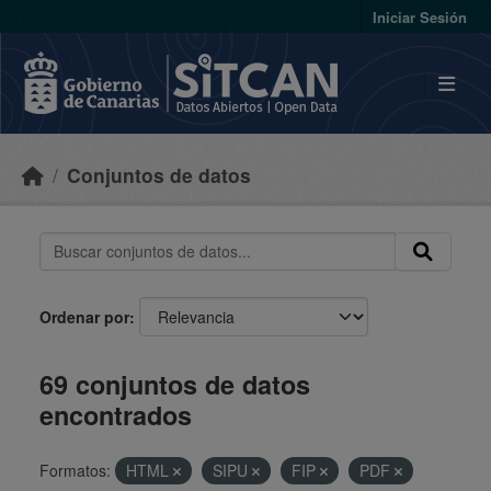
Skip to main content
Iniciar Sesión
Conjuntos de datos
Ordenar por
69 conjuntos de datos
encontrados
Formatos:
HTML
SIPU
FIP
PDF