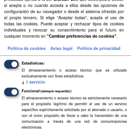
si acepta o no cuando acceda a ellos desde las opciones de
configuración de su navegador o desde el sistema ofrecido por
Planeamiento de Espacios Naturales de La Palma
el propio tercero. Si elige "Aceptar todas", acepta el uso de
todas las cookies. Puede aceptar y rechazar tipos de cookies
Planeamiento sistematizado de Espacios Naturales de la
individuales y revocar su consentimiento para el futuro en
isla de La Palma. Esta información es producida y
cualquier momento en
"Cambiar preferencias de cookies"
.
mantenida por el Gobierno de Canarias y ha contado con
la financiación...
Política de cookies
Aviso legal
Política de privacidad
SIPU
PDF
HTML
FIP
Estadísticas
Planeamiento de Espacios Naturales de
El almacenamiento o acceso técnico que es utilizado
Lanzarote
exclusivamente con fines estadísticos.
↓
1
servicio
Planeamiento sistematizado de Espacios Naturales de la
isla de Lanzarote. Esta información es producida y
Funcional
(siempre requerido)
mantenida por el Gobierno de Canarias y ha contado con
El almacenamiento o acceso técnico es estrictamente necesario
la financiación...
para el propósito legítimo de permitir el uso de un servicio
específico explícitamente solicitado por el abonado o usuario, o
SIPU
PDF
HTML
FIP
con el único propósito de llevar a cabo la transmisión de una
comunicación a través de una red de comunicaciones
electrónicas.
Planeamiento de Espacios Naturales de