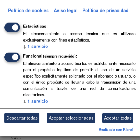
Planeamiento urbanístico sistematizado del municipio de
Política de cookies
Aviso legal
Política de privacidad
Tuineje . Esta información es producida y mantenida por el
Gobierno de Canarias y ha contado con la financiación
del...
Estadísticas
SIPU
PDF
HTML
FIP
El almacenamiento o acceso técnico que es utilizado
exclusivamente con fines estadísticos.
↓
1
servicio
Planeamiento urbanístico de Adeje
Funcional
(siempre requerido)
Planeamiento urbanístico sistematizado del municipio de
El almacenamiento o acceso técnico es estrictamente necesario
Adeje . Esta información es producida y mantenida por el
para el propósito legítimo de permitir el uso de un servicio
Gobierno de Canarias y ha contado con la financiación
específico explícitamente solicitado por el abonado o usuario, o
del...
con el único propósito de llevar a cabo la transmisión de una
comunicación a través de una red de comunicaciones
SIPU
PDF
HTML
FIP
electrónicas.
↓
1
servicio
Planeamiento urbanístico de El Pinar
Planeamiento urbanístico sistematizado del municipio de El
Descartar todas
Aceptar seleccionadas
Aceptar todas
Pinar . Esta información es producida y mantenida por el
¡Realizado con Klaro!
Gobierno de Canarias y ha contado con la financiación
del...