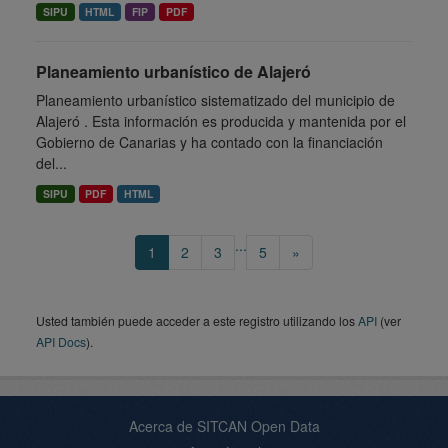
SIPU
HTML
FIP
PDF
Planeamiento urbanístico de Alajeró
Planeamiento urbanístico sistematizado del municipio de
Alajeró . Esta información es producida y mantenida por el
Gobierno de Canarias y ha contado con la financiación
del...
SIPU
PDF
HTML
...
1
2
3
5
»
Usted también puede acceder a este registro utilizando los
API
(ver
API Docs
).
Acerca de SITCAN Open Data