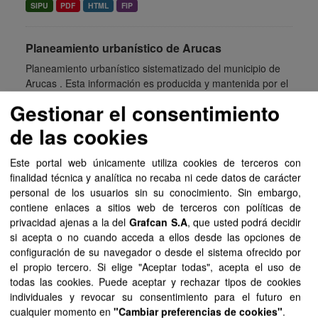
SIPU
PDF
HTML
FIP
Planeamiento urbanístico de Arucas
Planeamiento urbanístico sistematizado del municipio de
Arucas . Esta información es producida y mantenida por el
Gobierno de Canarias y ha contado con la financiación
Gestionar el consentimiento
del...
de las cookies
SIPU
PDF
HTML
FIP
Este portal web únicamente utiliza cookies de terceros con
Planeamiento urbanístico de Barlovento
finalidad técnica y analítica no recaba ni cede datos de carácter
personal de los usuarios sin su conocimiento. Sin embargo,
Planeamiento urbanístico sistematizado del municipio de
contiene enlaces a sitios web de terceros con políticas de
Barlovento . Esta información es producida y mantenida
privacidad ajenas a la del
Grafcan S.A
, que usted podrá decidir
por el Gobierno de Canarias y ha contado con la
si acepta o no cuando acceda a ellos desde las opciones de
financiación del...
configuración de su navegador o desde el sistema ofrecido por
SIPU
PDF
HTML
FIP
el propio tercero. Si elige "Aceptar todas", acepta el uso de
todas las cookies. Puede aceptar y rechazar tipos de cookies
individuales y revocar su consentimiento para el futuro en
Planeamiento urbanístico de Tuineje
cualquier momento en
"Cambiar preferencias de cookies"
.