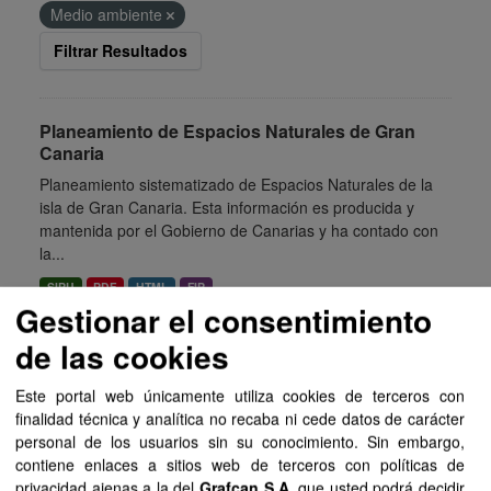
Medio ambiente
Filtrar Resultados
Planeamiento de Espacios Naturales de Gran
Canaria
Planeamiento sistematizado de Espacios Naturales de la
isla de Gran Canaria. Esta información es producida y
mantenida por el Gobierno de Canarias y ha contado con
la...
SIPU
PDF
HTML
FIP
Gestionar el consentimiento
de las cookies
Planeamiento de Espacios Naturales de Tenerife
Planeamiento sistematizado de Espacios Naturales de la
Este portal web únicamente utiliza cookies de terceros con
isla de Tenerife. Esta información es producida y
finalidad técnica y analítica no recaba ni cede datos de carácter
mantenida por el Gobierno de Canarias y ha contado con
personal de los usuarios sin su conocimiento. Sin embargo,
la financiación...
contiene enlaces a sitios web de terceros con políticas de
privacidad ajenas a la del
Grafcan S.A
, que usted podrá decidir
SIPU
PDF
HTML
FIP