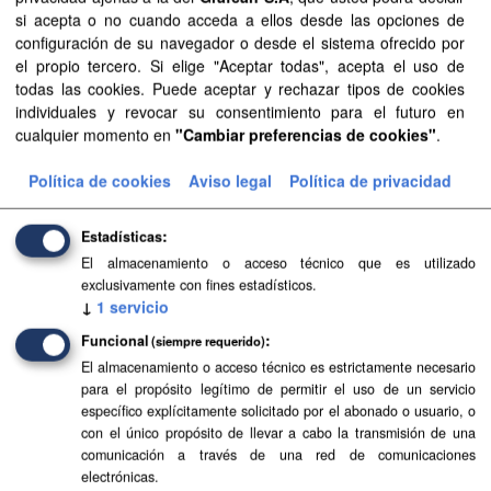
si acepta o no cuando acceda a ellos desde las opciones de
configuración de su navegador o desde el sistema ofrecido por
Planeamiento de Espacios Naturales de La Palma
el propio tercero. Si elige "Aceptar todas", acepta el uso de
todas las cookies. Puede aceptar y rechazar tipos de cookies
Planeamiento sistematizado de Espacios Naturales de la
individuales y revocar su consentimiento para el futuro en
isla de La Palma. Esta información es producida y
cualquier momento en
"Cambiar preferencias de cookies"
.
mantenida por el Gobierno de Canarias y ha contado con
la financiación...
Política de cookies
Aviso legal
Política de privacidad
SIPU
PDF
HTML
FIP
Estadísticas
Planeamiento de Espacios Naturales de
El almacenamiento o acceso técnico que es utilizado
Lanzarote
exclusivamente con fines estadísticos.
↓
1
servicio
Planeamiento sistematizado de Espacios Naturales de la
isla de Lanzarote. Esta información es producida y
Funcional
(siempre requerido)
mantenida por el Gobierno de Canarias y ha contado con
El almacenamiento o acceso técnico es estrictamente necesario
la financiación...
para el propósito legítimo de permitir el uso de un servicio
específico explícitamente solicitado por el abonado o usuario, o
SIPU
PDF
HTML
FIP
con el único propósito de llevar a cabo la transmisión de una
comunicación a través de una red de comunicaciones
electrónicas.
Planeamiento de Espacios Naturales de