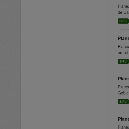
Planea
de Can
SIPU
Plan
Planea
por el
SIPU
Plan
Planea
Gobier
SIPU
Plan
Planea