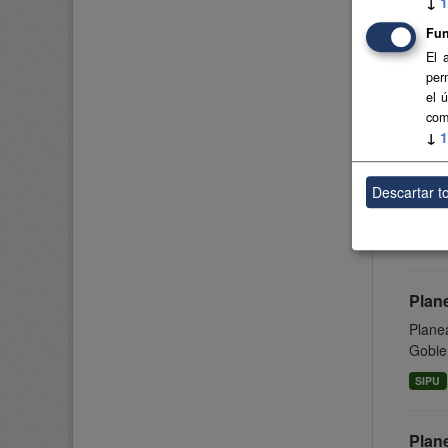
↓
1
Plan
Fun
Planea
El 
Gobier
per
el 
SIPU
com
↓
1
Plan
Planea
Descartar t
Gobier
SIPU
Plan
Planea
Gobier
SIPU
Plan