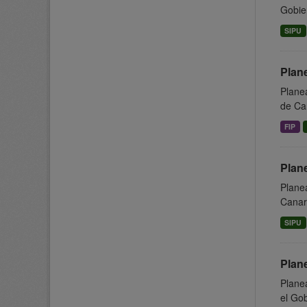
Gobier
SIPU
Plan
Planea
de Can
FIP
Plan
Planea
Canari
SIPU
Plane
Planea
el Gob