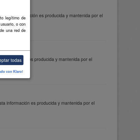
a. Esta información es producida y mantenida por el
to legítimo de
 usuario, o con
 de una red de
ta información es producida y mantenida por el
eptar todas
ado con Klaro!
sta información es producida y mantenida por el