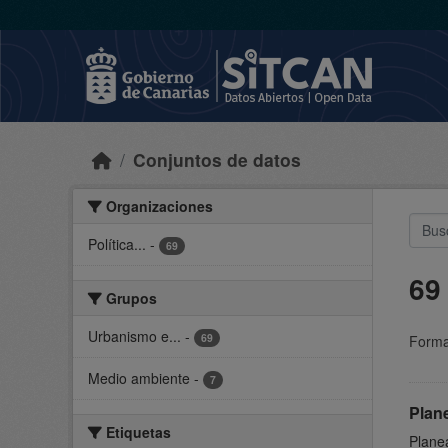
Skip to main content
Conjuntos de datos
Organizaciones
Política...
-
69
69
Grupos
Urbanismo e...
-
69
Forma
Medio ambiente
-
7
Plan
Etiquetas
Planea