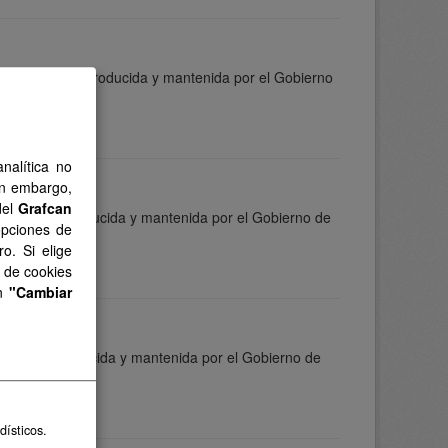
información es producida y mantenida por el Gobierno
nalítica no
in embargo,
del
Grafcan
rmación es producida y mantenida por el Gobierno de
opciones de
o. Si elige
s de cookies
en
"Cambiar
mación es producida y mantenida por el Gobierno de
dísticos.