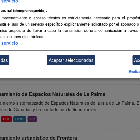
servicio
eamiento de Espacios Naturales de Gran Canaria
cional
(siempre requerido)
miento sistematizado de Espacios Naturales de la isla de Gran Canari
almacenamiento o acceso técnico es estrictamente necesario para el propósi
no de Canarias y ha contado con la...
mitir el uso de un servicio específico explícitamente solicitado por el abonado o
único propósito de llevar a cabo la transmisión de una comunicación a través
PDF
HTML
FIP
unicaciones electrónicas.
servicio
eamiento de Espacios Naturales de Tenerife
miento sistematizado de Espacios Naturales de la isla de Tenerife. Es
odas
Aceptar seleccionadas
Ac
no de Canarias y ha contado con la financiación...
¡Realiz
PDF
HTML
FIP
eamiento de Espacios Naturales de La Palma
miento sistematizado de Espacios Naturales de la isla de La Palma. E
no de Canarias y ha contado con la financiación...
PDF
HTML
FIP
eamiento urbanístico de Frontera