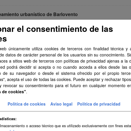
eamiento urbanístico de Barlovento
miento urbanístico sistematizado del municipio de Barlovento . Esta 
onar el consentimiento de las
arias y ha contado con la financiación del...
es
PDF
HTML
FIP
web únicamente utiliza cookies de terceros con finalidad técnica y a
amiento urbanístico de Tuineje
de datos de carácter personal de los usuarios sin su conocimiento. S
aces a sitios web de terceros con políticas de privacidad ajenas a la 
miento urbanístico sistematizado del municipio de Tuineje . Esta info
ted podrá decidir si acepta o no cuando acceda a ellos desde las 
as y ha contado con la financiación del...
n de su navegador o desde el sistema ofrecido por el propio tercer
PDF
HTML
FIP
as", acepta el uso de todas las cookies. Puede aceptar y rechazar tipo
 y revocar su consentimiento para el futuro en cualquier momento 
s de cookies"
.
eamiento urbanístico de Adeje
Política de cookies
Aviso legal
Política de privacidad
miento urbanístico sistematizado del municipio de Adeje . Esta infor
as y ha contado con la financiación del...
adísticas
PDF
HTML
FIP
almacenamiento o acceso técnico que es utilizado exclusivamente con fines esta