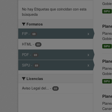
Gobier
No hay Etiquetas que coincidan con esta
SIPU
búsqueda
Formatos
Plan
Planea
FIP
-
x
69
Gobier
HTML
-
69
SIPU
PDF
-
x
69
Plan
SIPU
-
x
69
Planea
Gobier
Licencias
SIPU
Aviso Legal del...
-
69
Plane
Planea
Canari