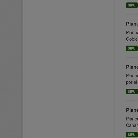
SIPU
Plan
Planea
Gobier
SIPU
Plan
Planea
por el
SIPU
Plan
Planea
Canari
SIPU