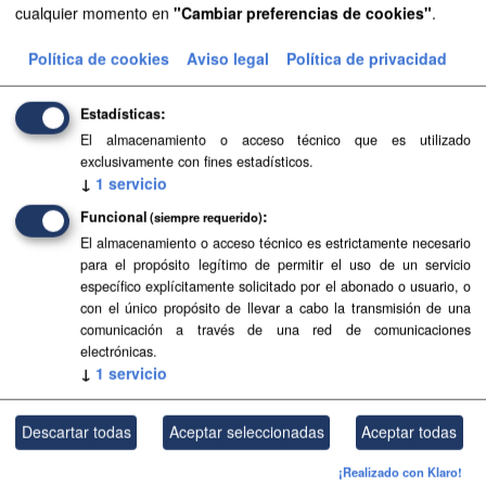
cualquier momento en
"Cambiar preferencias de cookies"
.
Planeamiento urbanístico de Granadilla de Abona
Política de cookies
Aviso legal
Política de privacidad
Planeamiento urbanístico sistematizado del municipio de
Granadilla de Abona . Esta información es producida y
Estadísticas
mantenida por el Gobierno de Canarias y ha contado con
El almacenamiento o acceso técnico que es utilizado
la...
exclusivamente con fines estadísticos.
↓
1
servicio
SIPU
PDF
HTML
Funcional
(siempre requerido)
El almacenamiento o acceso técnico es estrictamente necesario
Planeamiento urbanístico de El Sauzal
para el propósito legítimo de permitir el uso de un servicio
Planeamiento urbanístico sistematizado del municipio de El
específico explícitamente solicitado por el abonado o usuario, o
Sauzal . Esta información es producida y mantenida por el
con el único propósito de llevar a cabo la transmisión de una
Gobierno de Canarias y ha contado con la financiación
comunicación a través de una red de comunicaciones
del...
electrónicas.
↓
1
servicio
FIP
SIPU
PDF
HTML
Descartar todas
Aceptar seleccionadas
Aceptar todas
Planeamiento urbanístico de Los Llanos de
Aridane
¡Realizado con Klaro!