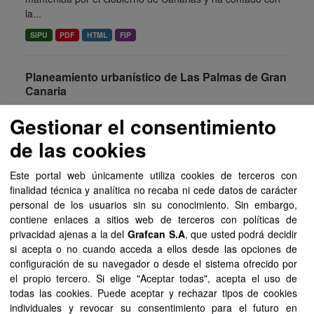
la...
SIPU
PDF
HTML
FIP
Planeamiento urbanístico de Las Palmas de Gran
Canaria
Planeamiento urbanístico sistematizado del municipio de
Gestionar el consentimiento
Las Palmas de Gran Canaria . Esta información es
producida y mantenida por el Gobierno de Canarias y ha
de las cookies
contado con la...
Este portal web únicamente utiliza cookies de terceros con
FIP
SIPU
PDF
HTML
finalidad técnica y analítica no recaba ni cede datos de carácter
personal de los usuarios sin su conocimiento. Sin embargo,
Planeamiento urbanístico de Mogán
contiene enlaces a sitios web de terceros con políticas de
privacidad ajenas a la del
Grafcan S.A
, que usted podrá decidir
Planeamiento urbanístico sistematizado del municipio de
si acepta o no cuando acceda a ellos desde las opciones de
Mogán . Esta información es producida y mantenida por el
configuración de su navegador o desde el sistema ofrecido por
Gobierno de Canarias y ha contado con la financiación
el propio tercero. Si elige "Aceptar todas", acepta el uso de
del...
todas las cookies. Puede aceptar y rechazar tipos de cookies
FIP
SIPU
PDF
HTML
individuales y revocar su consentimiento para el futuro en