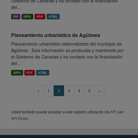
Gobierno de Canarias y ha contado con la financiación
del...
FIP
SIPU
PDF
HTML
Planeamiento urbanístico de Agüimes
Planeamiento urbanístico sistematizado del municipio de
Agüimes . Esta información es producida y mantenida por
el Gobierno de Canarias y ha contado con la financiación
del...
SIPU
PDF
HTML
«
1
2
3
4
5
»
Usted también puede acceder a este registro utilizando los
API
(ver
API Docs
).