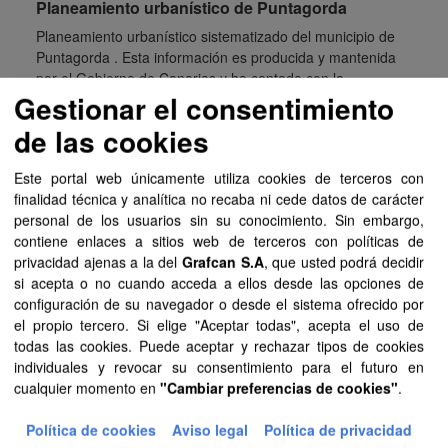
Planeamiento urbanístico de Puntagorda
Planeamiento urbanístico sistematizado del municipio de
Puntagorda . Esta información es producida y mantenida
por el Gobierno de Canarias y ha contado con la
Gestionar el consentimiento
financiación del...
de las cookies
FIP
SIPU
PDF
HTML
Este portal web únicamente utiliza cookies de terceros con
Planeamiento urbanístico de Puerto de La Cruz
finalidad técnica y analítica no recaba ni cede datos de carácter
Planeamiento urbanístico sistematizado del municipio de
personal de los usuarios sin su conocimiento. Sin embargo,
Puerto de La Cruz . Esta información es producida y
contiene enlaces a sitios web de terceros con políticas de
mantenida por el Gobierno de Canarias y ha contado con
privacidad ajenas a la del
Grafcan S.A
, que usted podrá decidir
la...
si acepta o no cuando acceda a ellos desde las opciones de
configuración de su navegador o desde el sistema ofrecido por
SIPU
PDF
HTML
FIP
el propio tercero. Si elige "Aceptar todas", acepta el uso de
todas las cookies. Puede aceptar y rechazar tipos de cookies
individuales y revocar su consentimiento para el futuro en
Planeamiento urbanístico de Tejeda
cualquier momento en
"Cambiar preferencias de cookies"
.
Planeamiento urbanístico sistematizado del municipio de
Tejeda . Esta información es producida y mantenida por el
Política de cookies
Aviso legal
Política de privacidad
Gobierno de Canarias y ha contado con la financiación