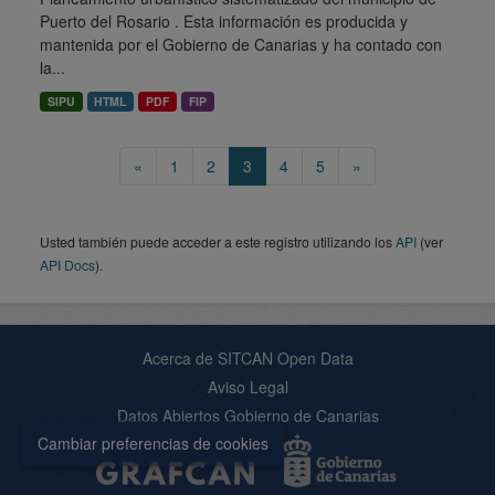
Puerto del Rosario . Esta información es producida y
mantenida por el Gobierno de Canarias y ha contado con
la...
SIPU
HTML
PDF
FIP
«
1
2
3
4
5
»
Usted también puede acceder a este registro utilizando los
API
(ver
API Docs
).
Acerca de SITCAN Open Data
Aviso Legal
Datos Abiertos Gobierno de Canarias
Cambiar preferencias de cookies