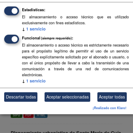
del...
Estadísticas
FIP
SIPU
PDF
HTML
El almacenamiento o acceso técnico que es utilizado
exclusivamente con fines estadísticos.
↓
1
servicio
Planeamiento urbanístico de La Matanza de
Acentejo
Funcional
(siempre requerido)
El almacenamiento o acceso técnico es estrictamente necesario
Planeamiento urbanístico sistematizado del municipio de
para el propósito legítimo de permitir el uso de un servicio
La Matanza de Acentejo . Esta información es producida y
específico explícitamente solicitado por el abonado o usuario, o
mantenida por el Gobierno de Canarias y ha contado con
con el único propósito de llevar a cabo la transmisión de una
la...
comunicación a través de una red de comunicaciones
SIPU
PDF
HTML
electrónicas.
↓
1
servicio
Planes de Modernización de Gran Canaria
Descartar todas
Aceptar seleccionadas
Aceptar todas
Planes de modernización, mejora e incremento de la
competitividad.
¡Realizado con Klaro!
SIPU
PDF
HTML
Planeamiento urbanístico de Santa María de Guía