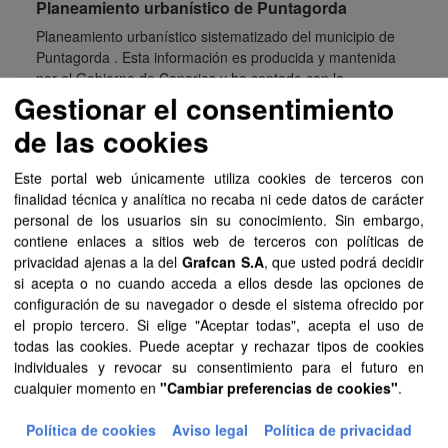
Planeamiento urbanístico de Puntagorda
Planeamiento urbanístico sistematizado del municipio de
Puntagorda . Esta información es producida y mantenida
por el Gobierno de Canarias y ha contado con la
Gestionar el consentimiento
financiación del...
de las cookies
FIP
SIPU
PDF
HTML
Este portal web únicamente utiliza cookies de terceros con
Planeamiento urbanístico de Puerto de La Cruz
finalidad técnica y analítica no recaba ni cede datos de carácter
Planeamiento urbanístico sistematizado del municipio de
personal de los usuarios sin su conocimiento. Sin embargo,
Puerto de La Cruz . Esta información es producida y
contiene enlaces a sitios web de terceros con políticas de
mantenida por el Gobierno de Canarias y ha contado con
privacidad ajenas a la del
Grafcan S.A
, que usted podrá decidir
la...
si acepta o no cuando acceda a ellos desde las opciones de
configuración de su navegador o desde el sistema ofrecido por
SIPU
PDF
HTML
FIP
el propio tercero. Si elige "Aceptar todas", acepta el uso de
todas las cookies. Puede aceptar y rechazar tipos de cookies
individuales y revocar su consentimiento para el futuro en
Planeamiento urbanístico de Tejeda
cualquier momento en
"Cambiar preferencias de cookies"
.
Planeamiento urbanístico sistematizado del municipio de
Tejeda . Esta información es producida y mantenida por el
Política de cookies
Aviso legal
Política de privacidad
Gobierno de Canarias y ha contado con la financiación