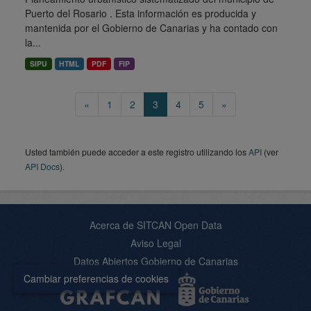
Puerto del Rosario . Esta información es producida y
mantenida por el Gobierno de Canarias y ha contado con
la...
SIPU
HTML
PDF
FIP
«
1
2
3
4
5
»
Usted también puede acceder a este registro utilizando los
API
(ver
API Docs
).
Acerca de SITCAN Open Data
Aviso Legal
Datos Abiertos Gobierno de Canarias
Cambiar preferencias de cookies