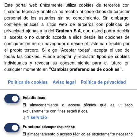
Organizaciones:
GRAFCAN
Este portal web únicamente utiliza cookies de terceros con
finalidad técnica y analítica no recaba ni cede datos de carácter
Filtrar Resultados
personal de los usuarios sin su conocimiento. Sin embargo,
contiene enlaces a sitios web de terceros con políticas de
privacidad ajenas a la del
Grafcan S.A
, que usted podrá decidir
Islas y municipios
si acepta o no cuando acceda a ellos desde las opciones de
configuración de su navegador o desde el sistema ofrecido por
Delimitaciones territoriales de islas y municipios. Los
el propio tercero. Si elige "Aceptar todas", acepta el uso de
límites reflejados carecen de carácter oficial.
todas las cookies. Puede aceptar y rechazar tipos de cookies
SHP
GeoJSON
SVG
individuales y revocar su consentimiento para el futuro en
cualquier momento en
"Cambiar preferencias de cookies"
.
Base Topográfica a escala 1:5.000 de Canarias
Política de cookies
Aviso legal
Política de privacidad
(2004-2006)
Base Topográfica a escala 1:5.000 de Canarias (2004-
Estadísticas
2006)
El almacenamiento o acceso técnico que es utilizado
CSV
SHP
SpatiaLite
exclusivamente con fines estadísticos.
↓
1
servicio
Funcional
(siempre requerido)
Aguas canarias
El almacenamiento o acceso técnico es estrictamente necesario