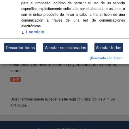
Delimitación de las aguas canarias según la Ley 44/2010,
para el propósito legítimo de permitir el uso de un servicio
de 30 de diciembre. Esta delimitación está compuesta por
específico explícitamente solicitado por el abonado o usuario, o
líneas de base recta que unen extremos de islas o islotes.
con el único propósito de llevar a cabo la transmisión de una
Las...
comunicación a través de una red de comunicaciones
electrónicas.
SHP
↓
1
servicio
Líneas de base recta
Descartar todas
Aceptar seleccionadas
Aceptar todas
Líneas de base recta de Canarias según el Real Decreto
¡Realizado con Klaro!
2510/1977, de 5 de agosto, sobre trazado de líneas de
base rectas en desarrollo de la Ley 20/1967, de 6 de abril,
sobre...
SHP
Usted también puede acceder a este registro utilizando los
API
(ver
API Docs
).