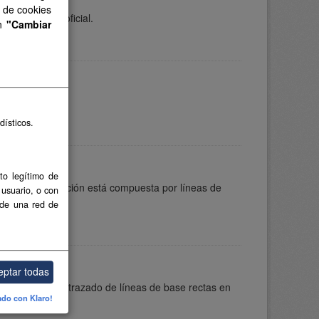
s de cookies
n de carácter oficial.
en
"Cambiar
dísticos.
to legítimo de
. Esta delimitación está compuesta por líneas de
 usuario, o con
 de una red de
eptar todas
 agosto, sobre trazado de líneas de base rectas en
ado con Klaro!