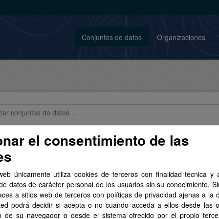
Conjuntos de datos
Organizaciones
onar el consentimiento de las
conjuntos de datos encontrados
es
tos:
SHP
Grupos:
Sector público
Organizaciones:
web únicamente utiliza cookies de terceros con finalidad técnica y a
AFCAN
Licencias:
Aviso Legal del SITCAN
de datos de carácter personal de los usuarios sin su conocimiento. S
aces a sitios web de terceros con políticas de privacidad ajenas a la 
ted podrá decidir si acepta o no cuando acceda a ellos desde las 
n de su navegador o desde el sistema ofrecido por el propio tercer
 y municipios