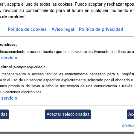
as", acepta el uso de todas las cookies. Puede aceptar y rechazar tipo
taciones territoriales de islas y municipios. Los límites reflejados carece
 y revocar su consentimiento para el futuro en cualquier momento 
s de cookies"
.
GeoJSON
SVG
Política de cookies
Aviso legal
Política de privacidad
Topográfica a escala 1:5.000 de Canarias (2004-2006)
Topográfica a escala 1:5.000 de Canarias (2004-2006)
adísticas
almacenamiento o acceso técnico que es utilizado exclusivamente con fines esta
SHP
SpatiaLite
servicio
cional
(siempre requerido)
s canarias
almacenamiento o acceso técnico es estrictamente necesario para el propósi
tación de las aguas canarias según la Ley 44/2010, de 30 de diciembre
mitir el uso de un servicio específico explícitamente solicitado por el abonado o
ecta que unen extremos de islas o islotes. Las...
único propósito de llevar a cabo la transmisión de una comunicación a través
unicaciones electrónicas.
servicio
s de base recta
odas
Aceptar seleccionadas
Ac
s de base recta de Canarias según el Real Decreto 2510/1977, de 5 de
¡Realiz
ollo de la Ley 20/1967, de 6 de abril, sobre...