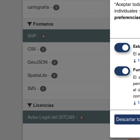
"Aceptar tod
cartografía
-
Delimi
1
individuales
preferencia
SHP
Formatos
SHP
-
x
Base 
4
Base 
Est
CSV
-
1
El 
CSV
↓
1
GeoJSON
-
1
Fun
Agua
SpatiaLite
-
1
El 
Delimi
per
SVG
-
base r
1
el 
com
SHP
↓
1
Licencias
Línea
Aviso Legal del SITCAN
-
x
4
Descartar t
Línea
desarr