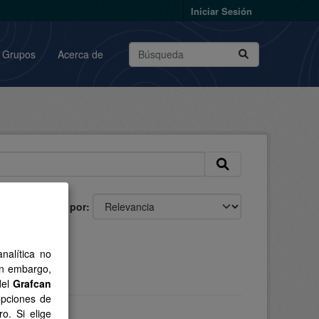
Iniciar Sesión
Grupos
Acerca de
Ordenar por
nalítica no
in embargo,
del
Grafcan
opciones de
o. Si elige